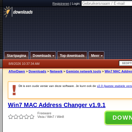
Registreren
|
Login:
Startpagina
Downloads
Top downloads
Meer
8/8/2026 10:37:34 AM
AfterDawn
>
Downloads
>
Netwerk
>
Gemixte netwerk tools
>
Win7 MAC Addres
Dit is een oude versie van deze software. Je kunt ook de
v2.0 (laatste stabiele vers
Win7 MAC Address Changer v1.9.1
Freeware
DOW
Vista / Win7 / Win8