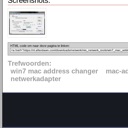
Screenshots:
HTML code om naar deze pagina te linken:
Trefwoorden:
win7 mac address changer
mac-a
netwerkadapter