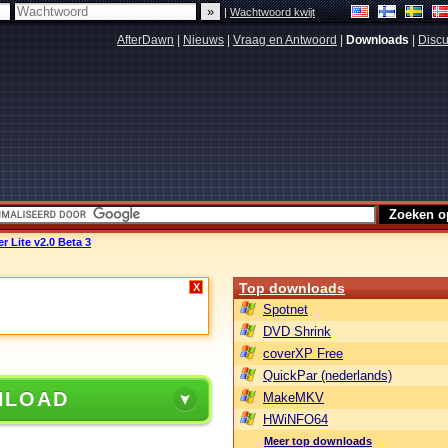
|
Wachtwoord kwijt
AfterDawn
|
Nieuws
|
Vraag en Antwoord
|
Downloads
|
Discu
 Lite v2.0 Beta 3
Top downloads
X
Spotnet
DVD Shrink
coverXP Free
QuickPar (nederlands)
NLOAD
MakeMKV
HWiNFO64
Meer top downloads