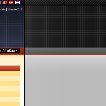
ssie
|
Nieuws2.nl