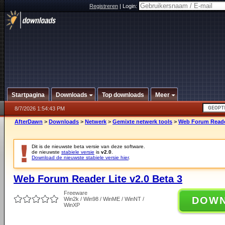
Registreren
|
Login:
Startpagina
Downloads
Top downloads
Meer
8/7/2026 1:54:43 PM
AfterDawn
>
Downloads
>
Netwerk
>
Gemixte netwerk tools
>
Web Forum Reader
Dit is de nieuwste beta versie van deze software.
de nieuwste
stabiele versie
is
v2.0
.
Download de nieuwste stabiele versie hier
.
Web Forum Reader Lite v2.0 Beta 3
Freeware
DOW
Win2k / Win98 / WinME / WinNT /
WinXP