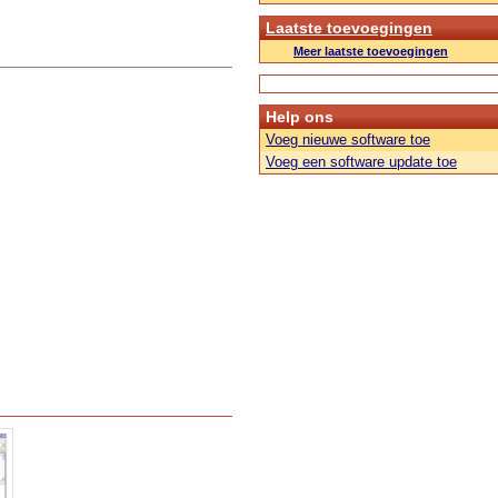
Laatste toevoegingen
Meer laatste toevoegingen
Help ons
Voeg nieuwe software toe
Voeg een software update toe