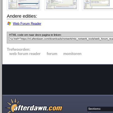
Andere edities:
Web Forum Reader
HTML code om naar deze pagina te linken:
Trefwoorden:
web forum reader
forum
monitoren
Sections: