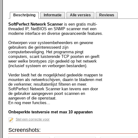
Beschrijving
Informatie
Alle versies
Reviews
SoftPerfect Network Scanner
is een gratis multi-
threaded IP, NetBIOS en SNMP scanner met een
moderne interface en diverse geavanceerde features.
Ontworpen voor systeembeheerders en gewone
gebruikers die geïnteresseerd zijn
computerbeveiliging. Het programma pingt
computers, scant luisterende TCP poorten en geeft
weer welke brontypes zijn gedeeld op het netwerk
(inclusief systeem en verborgen bestanden).
Verder biedt het de mogelijkheid gedeelde mappen te
mounten als netwerkschijven, daarin te bladeren met
de verkenner, resultatenlijst filteren en meer.
SoftPerfect Network Scanner kan tevens een door
de gebruiker aangegeven poort scannen en
aangeven of die openstaat.
En nog meer functies...
Onbeperkte testversie met max 10 apparaten
Stel een correctie voor
Screenshots: