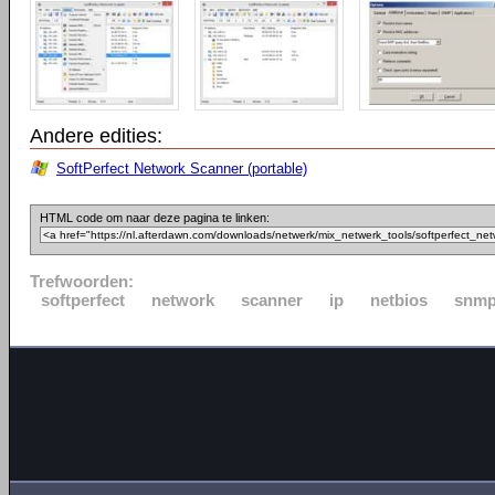
Andere edities:
SoftPerfect Network Scanner (portable)
HTML code om naar deze pagina te linken:
Trefwoorden:
softperfect
network
scanner
ip
netbios
snm