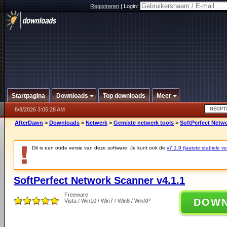
Registreren
|
Login:
Startpagina
Downloads
Top downloads
Meer
8/8/2026 3:05:28 AM
AfterDawn
>
Downloads
>
Netwerk
>
Gemixte netwerk tools
>
SoftPerfect Netwo
Dit is een oude versie van deze software. Je kunt ook de
v7.1.9 (laatste stabiele ve
SoftPerfect Network Scanner v4.1.1
Freeware
DOW
Vista / Win10 / Win7 / Win8 / WinXP