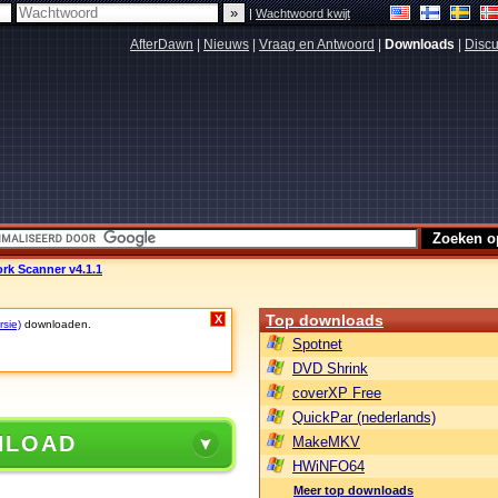
|
Wachtwoord kwijt
AfterDawn
|
Nieuws
|
Vraag en Antwoord
|
Downloads
|
Discu
rk Scanner v4.1.1
Top downloads
X
rsie)
downloaden.
Spotnet
DVD Shrink
coverXP Free
QuickPar (nederlands)
NLOAD
MakeMKV
HWiNFO64
Meer top downloads