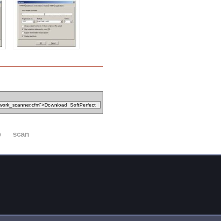
p
scan