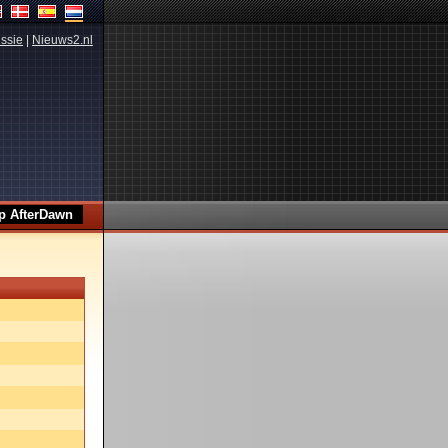
ssie
|
Nieuws2.nl