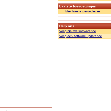
Laatste toevoegingen
Meer laatste toevoegingen
Help ons
Voeg nieuwe software toe
Voeg een software update toe