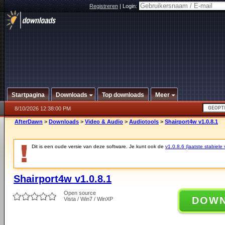
Registreren
|
Login:
Startpagina
Downloads
Top downloads
Meer
8/10/2026 12:38:00 PM
AfterDawn
>
Downloads
>
Video & Audio
>
Audiotools
>
Shairport4w v1.0.8.1
Dit is een oude versie van deze software. Je kunt ook de
v1.0.8.6 (laatste stabiele 
Shairport4w v1.0.8.1
Open source
DOW
Vista / Win7 / WinXP