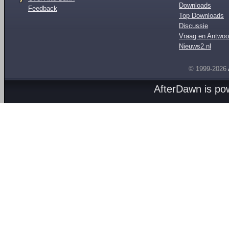
Downloads
Feedback
Top Downloads
Discussie
Vraag en Antwoo
Nieuws2.nl
© 1999-2026
AfterDawn is p