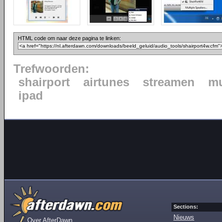
HTML code om naar deze pagina te linken:
Trefwoorden:
shairport
airtunes
streamen
mu
ipad
Sections:
Nieuws
Over AfterDawn