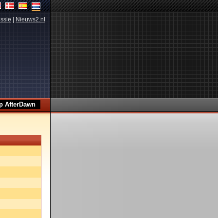
ssie
|
Nieuws2.nl