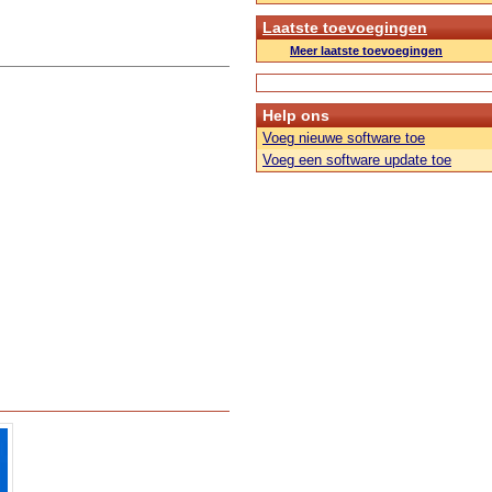
Laatste toevoegingen
Meer laatste toevoegingen
Help ons
Voeg nieuwe software toe
Voeg een software update toe