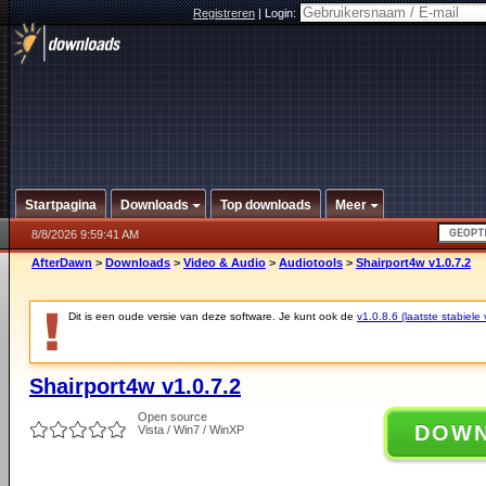
Registreren
|
Login:
Startpagina
Downloads
Top downloads
Meer
8/8/2026 9:59:41 AM
AfterDawn
>
Downloads
>
Video & Audio
>
Audiotools
>
Shairport4w v1.0.7.2
Dit is een oude versie van deze software. Je kunt ook de
v1.0.8.6 (laatste stabiele 
Shairport4w v1.0.7.2
Open source
DOW
Vista / Win7 / WinXP