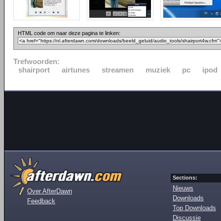
HTML code om naar deze pagina te linken:
Trefwoorden:
shairport
airtunes
streamen
muziek
pc
ipod
Sections:
Nieuws
Over AfterDawn
Downloads
Feedback
Top Downloads
Discussie