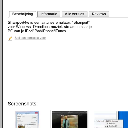
Beschrijving
Informatie
Alle versies
Reviews
Shairport4w
is een airtunes emulator. "Shairport"
voor Windows. Draadloos muziek streamen naar je
PC van je iPod/iPad/iPhone/iTunes.
Stel een correctie voor
Screenshots: