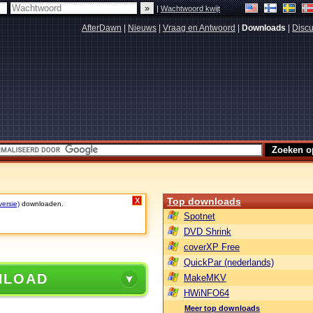
|
Wachtwoord kwijt
AfterDawn
|
Nieuws
|
Vraag en Antwoord
|
Downloads
|
Discu
Top downloads
X
versie)
downloaden.
Spotnet
DVD Shrink
coverXP Free
QuickPar (nederlands)
NLOAD
MakeMKV
HWiNFO64
Meer top downloads