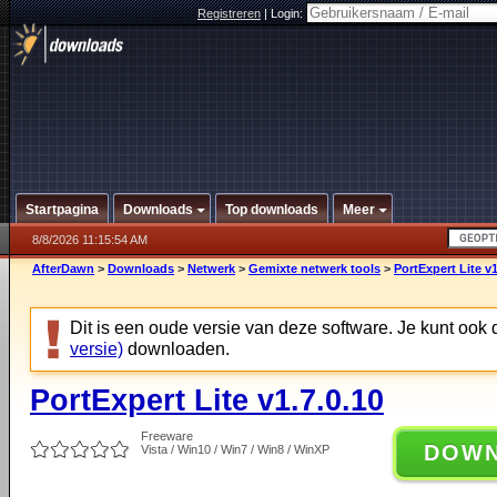
Registreren
|
Login:
Startpagina
Downloads
Top downloads
Meer
8/8/2026 11:15:54 AM
AfterDawn
>
Downloads
>
Netwerk
>
Gemixte netwerk tools
>
PortExpert Lite v1
Dit is een oude versie van deze software. Je kunt ook
versie)
downloaden.
PortExpert Lite v1.7.0.10
Freeware
DOW
Vista / Win10 / Win7 / Win8 / WinXP