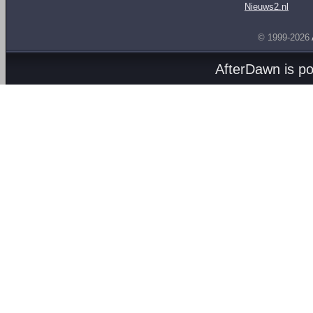
Nieuws2.nl
© 1999-2026
AfterDawn is p