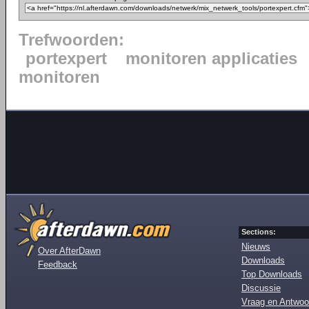
Trefwoorden:
portexpert
monitoren applicaties
monitoren
Sections:
Nieuws
Over AfterDawn
Downloads
Feedback
Top Downloads
Discussie
Vraag en Antwoo