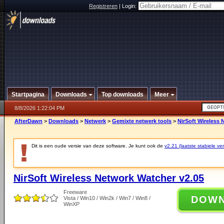
Registreren
|
Login:
Startpagina
Downloads
Top downloads
Meer
8/8/2026 1:22:04 PM
AfterDawn
>
Downloads
>
Netwerk
>
Gemixte netwerk tools
>
NirSoft Wireless 
Dit is een oude versie van deze software. Je kunt ook de
v2.21 (laatste stabiele ver
NirSoft Wireless Network Watcher v2.05
Freeware
DOW
Vista / Win10 / Win2k / Win7 / Win8 /
WinXP