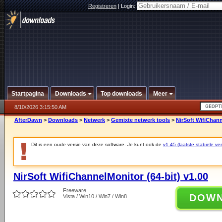
Registreren
|
Login:
Startpagina
Downloads
Top downloads
Meer
8/10/2026 3:15:50 AM
AfterDawn
>
Downloads
>
Netwerk
>
Gemixte netwerk tools
>
NirSoft WifiChann
Dit is een oude versie van deze software. Je kunt ook de
v1.45 (laatste stabiele ver
NirSoft WifiChannelMonitor (64-bit) v1.00
Freeware
DOW
Vista / Win10 / Win7 / Win8