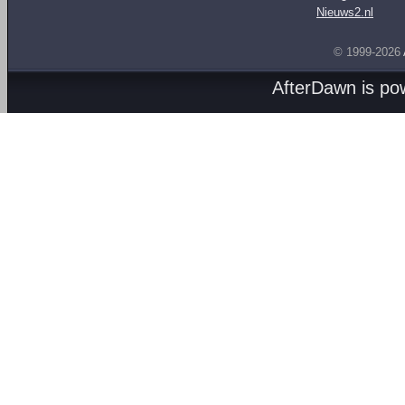
Nieuws2.nl
© 1999-2026
AfterDawn is p