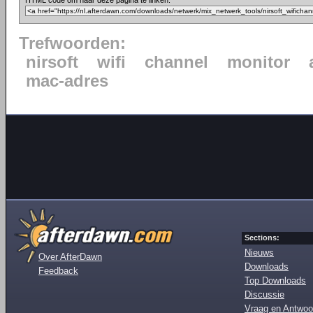
HTML code om naar deze pagina te linken:
Trefwoorden:
nirsoft
wifi
channel
monitor
mac-adres
Sections:
Nieuws
Over AfterDawn
Downloads
Feedback
Top Downloads
Discussie
Vraag en Antwoo