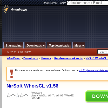
Registreren
|
Login:
Startpagina
Downloads
Top downloads
Meer
8/7/2026 4:08:33 PM
AfterDawn
>
Downloads
>
Netwerk
>
Gemixte netwerk tools
>
NirSoft WhoisCL 
Dit is een oude versie van deze software. Je kunt ook de
v1.71 (laatste stabiele ver
NirSoft WhoisCL v1.56
Freeware
DOW
Vista / Win2k / Win7 / Win98 / WinME
/ WinXP