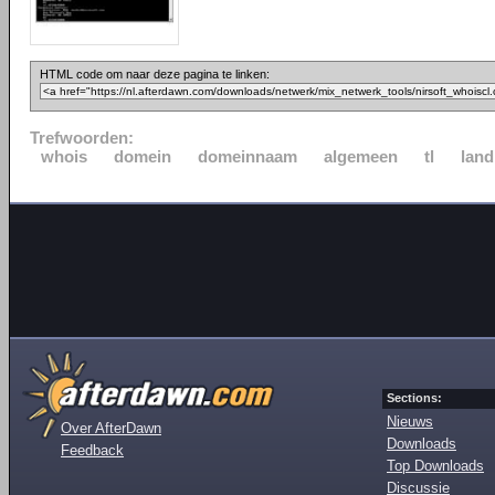
HTML code om naar deze pagina te linken:
Trefwoorden:
whois
domein
domeinnaam
algemeen
tl
land
Sections:
Nieuws
Over AfterDawn
Downloads
Feedback
Top Downloads
Discussie