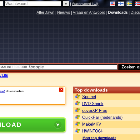
|
Wachtwoord kwijt
AfterDawn
|
Nieuws
|
Vraag en Antwoord
|
Downloads
|
Discu
v1.56
Top downloads
X
sie)
downloaden.
Spotnet
DVD Shrink
coverXP Free
QuickPar (nederlands)
NLOAD
MakeMKV
HWiNFO64
Meer top downloads