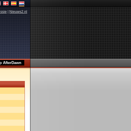
ssie
|
Nieuws2.nl