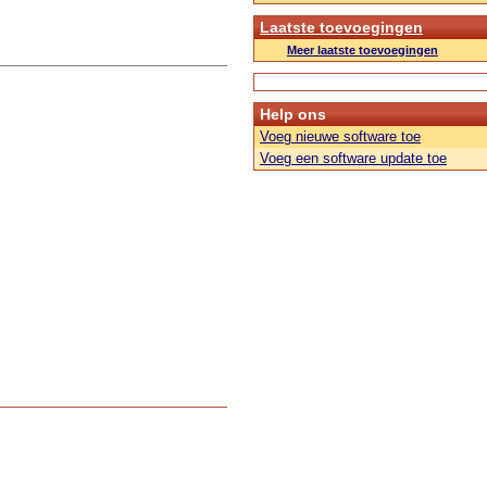
Laatste toevoegingen
Meer laatste toevoegingen
Help ons
Voeg nieuwe software toe
Voeg een software update toe