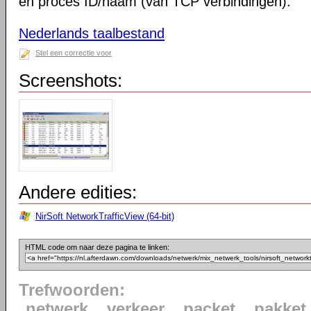
en proces ID/naam (van TCP verbindingen).
Nederlands taalbestand
Stel een correctie voor
Screenshots:
Andere edities:
NirSoft NetworkTrafficView (64-bit)
HTML code om naar deze pagina te linken:
Trefwoorden:
netwerk
verkeer
packet
pakket