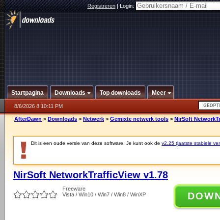
Registreren
|
Login:
Startpagina
Downloads
Top downloads
Meer
8/6/2026 8:10:11 PM
AfterDawn
>
Downloads
>
Netwerk
>
Gemixte netwerk tools
>
NirSoft NetworkTr
Dit is een oude versie van deze software. Je kunt ook de
v2.25 (laatste stabiele ver
NirSoft NetworkTrafficView v1.78
Freeware
DOW
Vista / Win10 / Win7 / Win8 / WinXP