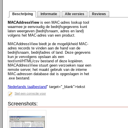
Beschrijving
Informatie
Alle versies
Reviews
MACAddressView
is een MAC-adres lookup tool
waarmee je eenvoudig de bedrijfsgegevens kunt
laten weergeven (bedrijfsnaam, adres en land)
volgens het MAC-adres van een product.
MACAddressView biedt je de mogelijkheid MAC-
adres records te vinden aan de hand van de
bedrijfsnaam, bedrijfadres of land. Deze gegevens
kun je vervolgens opslaan als een
text/xml/HTML/csv bestand of deze kopiëren.
MACAddressView stuurt geen verzoeken naar een
remote server, het maakt gebruik van de interne
MAC-adressen database dat is opgeslagen in het
.exe bestand.
Nederlands taalbestand
" target="_blank">tekst
Stel een correctie voor
Screenshots: