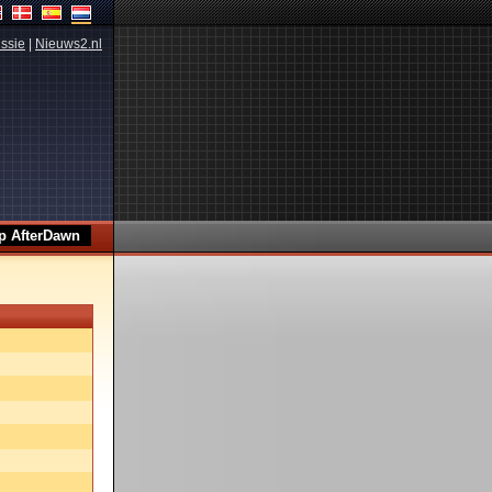
ssie
|
Nieuws2.nl