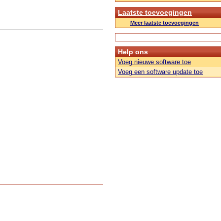
Laatste toevoegingen
Meer laatste toevoegingen
Help ons
Voeg nieuwe software toe
Voeg een software update toe