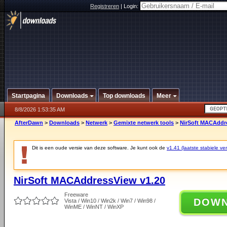
Registreren
|
Login:
Startpagina
Downloads
Top downloads
Meer
8/8/2026 1:53:35 AM
AfterDawn
>
Downloads
>
Netwerk
>
Gemixte netwerk tools
>
NirSoft MACAddr
Dit is een oude versie van deze software. Je kunt ook de
v1.41 (laatste stabiele ver
NirSoft MACAddressView v1.20
Freeware
DOW
Vista / Win10 / Win2k / Win7 / Win98 /
WinME / WinNT / WinXP