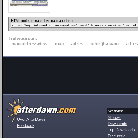
HTML code om naar deze pagina te linken:
Trefwoorden:
macaddressview
mac
adres
bedrijfsnaam
adres
Sections:
Nieuws
Over AfterDawn
Downloads
Feedback
Top Downloads
Discussie