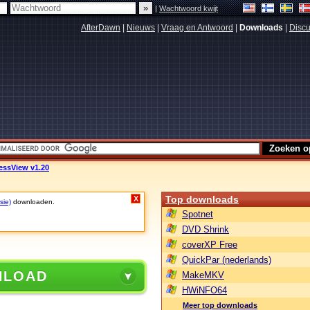
|
Wachtwoord kwijt
AfterDawn
|
Nieuws
|
Vraag en Antwoord
|
Downloads
|
Discu
essView v1.20
Top downloads
X
sie)
downloaden.
Spotnet
DVD Shrink
coverXP Free
QuickPar (nederlands)
NLOAD
MakeMKV
HWiNFO64
Meer top downloads