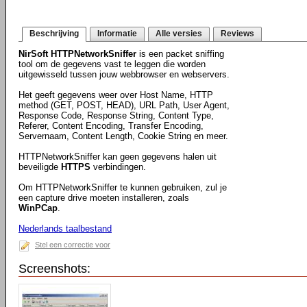
Beschrijving
Informatie
Alle versies
Reviews
NirSoft HTTPNetworkSniffer
is een packet sniffing
tool om de gegevens vast te leggen die worden
uitgewisseld tussen jouw webbrowser en webservers.
Het geeft gegevens weer over Host Name, HTTP
method (GET, POST, HEAD), URL Path, User Agent,
Response Code, Response String, Content Type,
Referer, Content Encoding, Transfer Encoding,
Servernaam, Content Length, Cookie String en meer.
HTTPNetworkSniffer kan geen gegevens halen uit
beveiligde
HTTPS
verbindingen.
Om HTTPNetworkSniffer te kunnen gebruiken, zul je
een capture drive moeten installeren, zoals
WinPCap
.
Nederlands taalbestand
Stel een correctie voor
Screenshots: