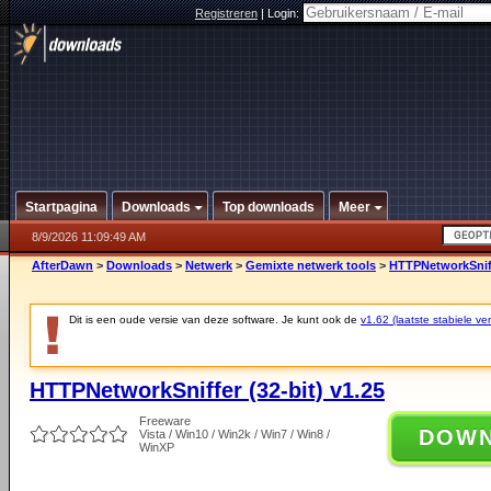
Registreren
|
Login:
Startpagina
Downloads
Top downloads
Meer
8/9/2026 11:09:49 AM
AfterDawn
>
Downloads
>
Netwerk
>
Gemixte netwerk tools
>
HTTPNetworkSniffe
Dit is een oude versie van deze software. Je kunt ook de
v1.62 (laatste stabiele ver
HTTPNetworkSniffer (32-bit) v1.25
Freeware
DOW
Vista / Win10 / Win2k / Win7 / Win8 /
WinXP