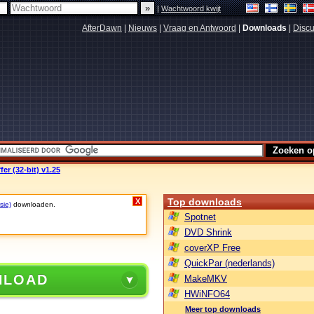
|
Wachtwoord kwijt
AfterDawn
|
Nieuws
|
Vraag en Antwoord
|
Downloads
|
Discu
r (32-bit) v1.25
Top downloads
X
sie)
downloaden.
Spotnet
DVD Shrink
coverXP Free
QuickPar (nederlands)
NLOAD
MakeMKV
HWiNFO64
Meer top downloads