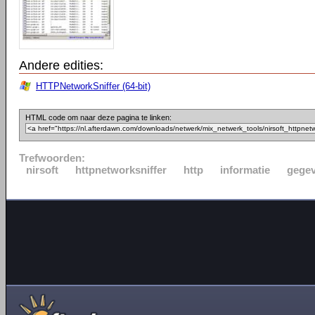
Andere edities:
HTTPNetworkSniffer (64-bit)
HTML code om naar deze pagina te linken:
Trefwoorden:
nirsoft
httpnetworksniffer
http
informatie
gege