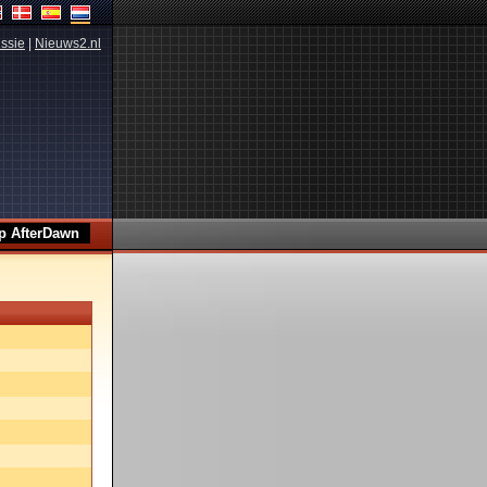
ssie
|
Nieuws2.nl