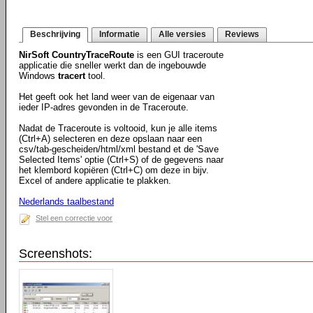
Beschrijving
Informatie
Alle versies
Reviews
NirSoft CountryTraceRoute
is een GUI traceroute
applicatie die sneller werkt dan de ingebouwde
Windows
tracert
tool.
Het geeft ook het land weer van de eigenaar van
ieder IP-adres gevonden in de Traceroute.
Nadat de Traceroute is voltooid, kun je alle items
(Ctrl+A) selecteren en deze opslaan naar een
csv/tab-gescheiden/html/xml bestand et de 'Save
Selected Items' optie (Ctrl+S) of de gegevens naar
het klembord kopiëren (Ctrl+C) om deze in bijv.
Excel of andere applicatie te plakken.
Nederlands taalbestand
Stel een correctie voor
Screenshots: