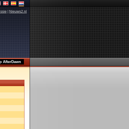
ssie
|
Nieuws2.nl