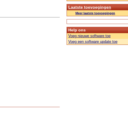
Laatste toevoegingen
Meer laatste toevoegingen
Help ons
Voeg nieuwe software toe
Voeg een software update toe