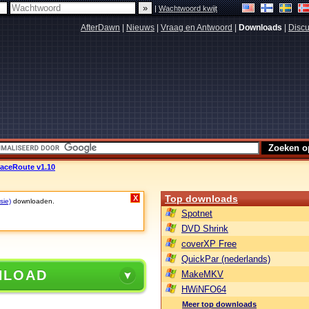
|
Wachtwoord kwijt
AfterDawn
|
Nieuws
|
Vraag en Antwoord
|
Downloads
|
Discu
raceRoute v1.10
Top downloads
X
sie)
downloaden.
Spotnet
DVD Shrink
coverXP Free
QuickPar (nederlands)
NLOAD
MakeMKV
HWiNFO64
Meer top downloads