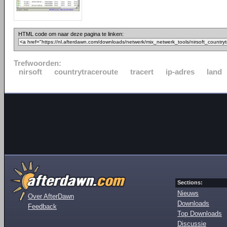
HTML code om naar deze pagina te linken:
Trefwoorden:
nirsoft
countrytraceroute
tracert
ip-adres
land
Sections:
Nieuws
Over AfterDawn
Downloads
Feedback
Top Downloads
Discussie