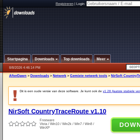
Registreren
|
Login:
Startpagina
Downloads
Top downloads
Meer
8/8/2026 4:46:14 PM
AfterDawn
>
Downloads
>
Netwerk
>
Gemixte netwerk tools
>
NirSoft CountryT
Dit is een oude versie van deze software. Je kunt ook de
v1.28 (laatste stabiele ver
NirSoft CountryTraceRoute v1.10
Freeware
DOW
Vista / Win10 / Win2k / Win7 / Win8 /
WinXP