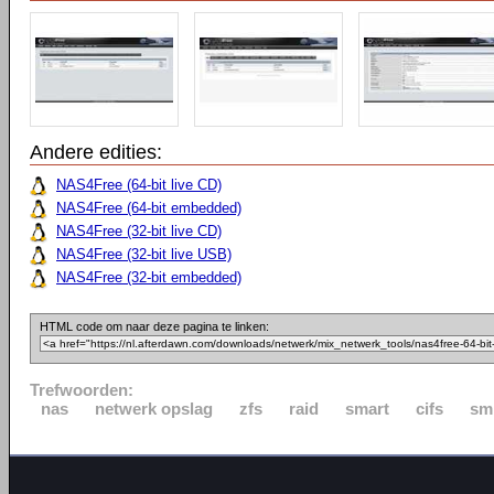
Andere edities:
NAS4Free (64-bit live CD)
NAS4Free (64-bit embedded)
NAS4Free (32-bit live CD)
NAS4Free (32-bit live USB)
NAS4Free (32-bit embedded)
HTML code om naar deze pagina te linken:
Trefwoorden:
nas
netwerk opslag
zfs
raid
smart
cifs
sm