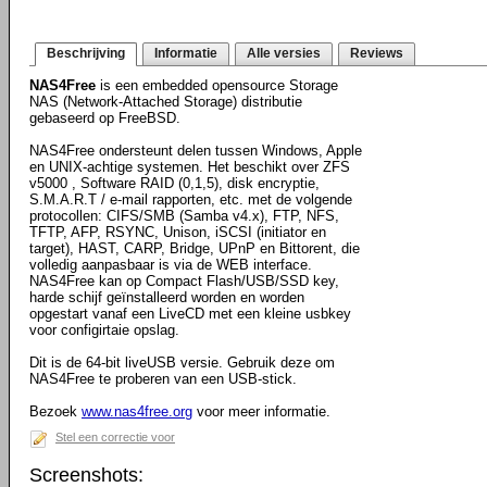
Beschrijving
Informatie
Alle versies
Reviews
NAS4Free
is een embedded opensource Storage
NAS (Network-Attached Storage) distributie
gebaseerd op FreeBSD.
NAS4Free ondersteunt delen tussen Windows, Apple
en UNIX-achtige systemen. Het beschikt over ZFS
v5000 , Software RAID (0,1,5), disk encryptie,
S.M.A.R.T / e-mail rapporten, etc. met de volgende
protocollen: CIFS/SMB (Samba v4.x), FTP, NFS,
TFTP, AFP, RSYNC, Unison, iSCSI (initiator en
target), HAST, CARP, Bridge, UPnP en Bittorent, die
volledig aanpasbaar is via de WEB interface.
NAS4Free kan op Compact Flash/USB/SSD key,
harde schijf geïnstalleerd worden en worden
opgestart vanaf een LiveCD met een kleine usbkey
voor configirtaie opslag.
Dit is de 64-bit liveUSB versie. Gebruik deze om
NAS4Free te proberen van een USB-stick.
Bezoek
www.nas4free.org
voor meer informatie.
Stel een correctie voor
Screenshots: