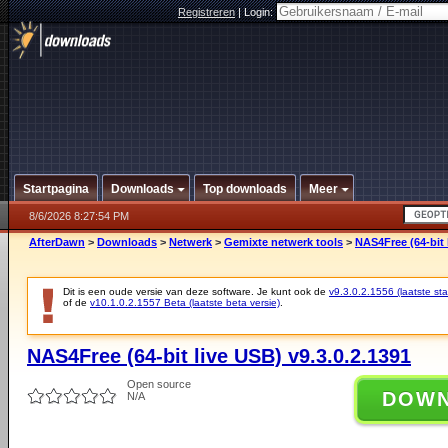
Registreren
|
Login:
Startpagina
Downloads
Top downloads
Meer
8/6/2026 8:27:54 PM
AfterDawn
>
Downloads
>
Netwerk
>
Gemixte netwerk tools
>
NAS4Free (64-bit 
Dit is een oude versie van deze software. Je kunt ook de
v9.3.0.2.1556 (laatste sta
of de
v10.1.0.2.1557 Beta (laatste beta versie)
.
NAS4Free (64-bit live USB) v9.3.0.2.1391
Open source
DOW
N/A