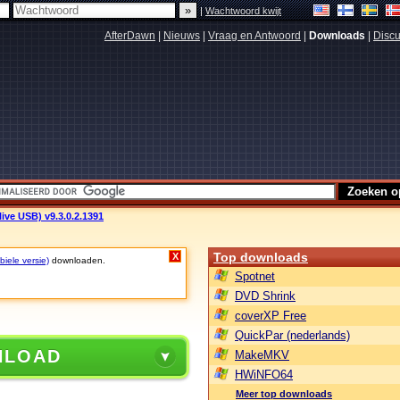
|
Wachtwoord kwijt
AfterDawn
|
Nieuws
|
Vraag en Antwoord
|
Downloads
|
Discu
live USB) v9.3.0.2.1391
Top downloads
X
biele versie)
downloaden.
Spotnet
DVD Shrink
coverXP Free
QuickPar (nederlands)
NLOAD
MakeMKV
HWiNFO64
Meer top downloads