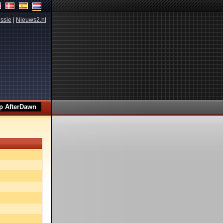
ssie
|
Nieuws2.nl