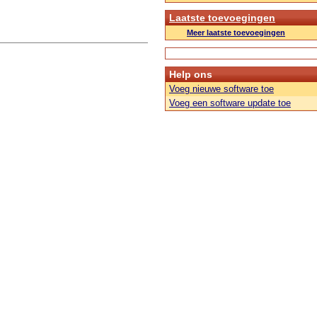
Laatste toevoegingen
Meer laatste toevoegingen
Help ons
Voeg nieuwe software toe
Voeg een software update toe