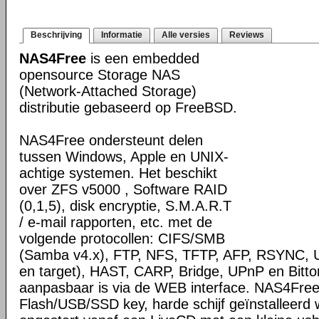
Beschrijving
Informatie
Alle versies
Reviews
NAS4Free
is een embedded
opensource Storage NAS
(Network-Attached Storage)
distributie gebaseerd op FreeBSD.
NAS4Free ondersteunt delen
tussen Windows, Apple en UNIX-
achtige systemen. Het beschikt
over ZFS v5000 , Software RAID
(0,1,5), disk encryptie, S.M.A.R.T
/ e-mail rapporten, etc. met de
volgende protocollen: CIFS/SMB
(Samba v4.x), FTP, NFS, TFTP, AFP, RSYNC, Uni
en target), HAST, CARP, Bridge, UPnP en Bittore
aanpasbaar is via de WEB interface. NAS4Fre
Flash/USB/SSD key, harde schijf geïnstalleerd