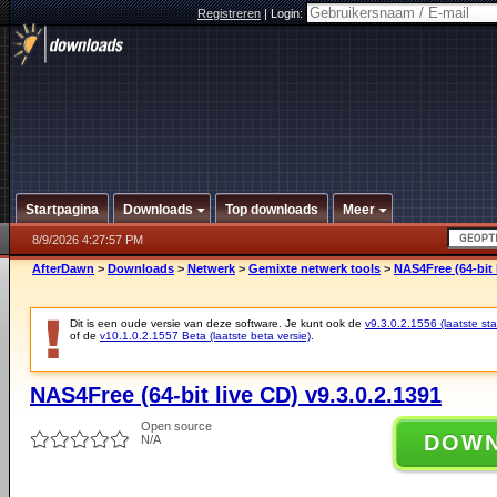
Registreren
|
Login:
Startpagina
Downloads
Top downloads
Meer
8/9/2026 4:27:57 PM
AfterDawn
>
Downloads
>
Netwerk
>
Gemixte netwerk tools
>
NAS4Free (64-bit 
Dit is een oude versie van deze software. Je kunt ook de
v9.3.0.2.1556 (laatste sta
of de
v10.1.0.2.1557 Beta (laatste beta versie)
.
NAS4Free (64-bit live CD) v9.3.0.2.1391
Open source
DOW
N/A