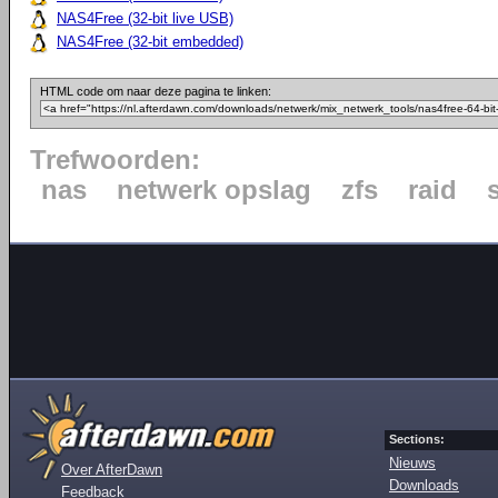
NAS4Free (32-bit live USB)
NAS4Free (32-bit embedded)
HTML code om naar deze pagina te linken:
Trefwoorden:
nas
netwerk opslag
zfs
raid
Sections:
Nieuws
Over AfterDawn
Downloads
Feedback