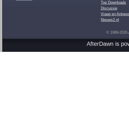
Top Downloads
Discussie
Vraag en Antwoo
Nieuws2.nl
© 1999-2026
AfterDawn is p