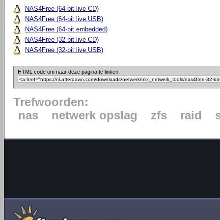
NAS4Free (64-bit live CD)
NAS4Free (64-bit live USB)
NAS4Free (64-bit embedded)
NAS4Free (32-bit live CD)
NAS4Free (32-bit live USB)
HTML code om naar deze pagina te linken:
Trefwoorden:
nas
netwerk opslag
zfs
raid