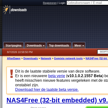
Registreren
|
Login:
Startpagina
Downloads
Top downloads
Meer
8/7/2026 10:58:50 PM
AfterDawn
>
Downloads
>
Netwerk
>
Gemixte netwerk tools
>
NAS4Free (32-bit
Dit is de laatste stabiele versie van deze software.
Er is een nieuwere
beta verie
(
v10.1.0.2.1557 Beta
) b
heeft misschien nieuwe features vergeleken met de st
onstabiel zijn.
Download hier de laatste beta versie.
NAS4Free (32-bit embedded) v9.