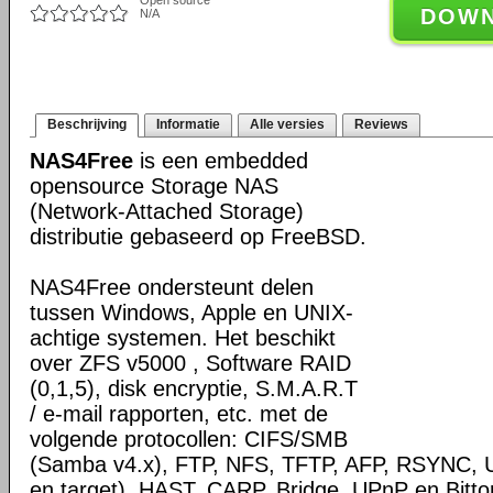
Open source
DOW
N/A
Beschrijving
Informatie
Alle versies
Reviews
NAS4Free
is een embedded
opensource Storage NAS
(Network-Attached Storage)
distributie gebaseerd op FreeBSD.
NAS4Free ondersteunt delen
tussen Windows, Apple en UNIX-
achtige systemen. Het beschikt
over ZFS v5000 , Software RAID
(0,1,5), disk encryptie, S.M.A.R.T
/ e-mail rapporten, etc. met de
volgende protocollen: CIFS/SMB
(Samba v4.x), FTP, NFS, TFTP, AFP, RSYNC, Uni
en target), HAST, CARP, Bridge, UPnP en Bittore