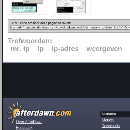
HTML code om naar deze pagina te linken:
Trefwoorden:
mr. ip
ip
ip-adres
weergeven
Sections:
Nieuws
Over AfterDawn
Downloads
Feedback