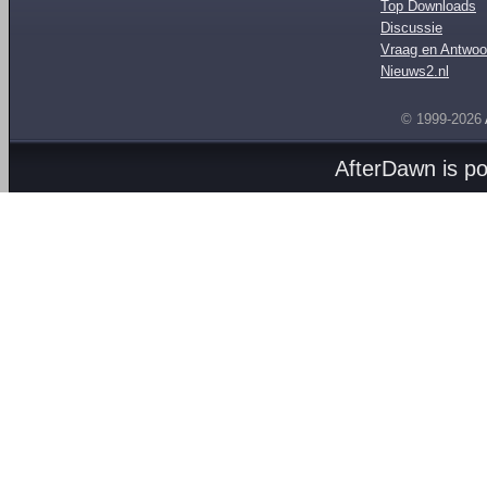
Top Downloads
Discussie
Vraag en Antwoo
Nieuws2.nl
© 1999-2026
AfterDawn is p