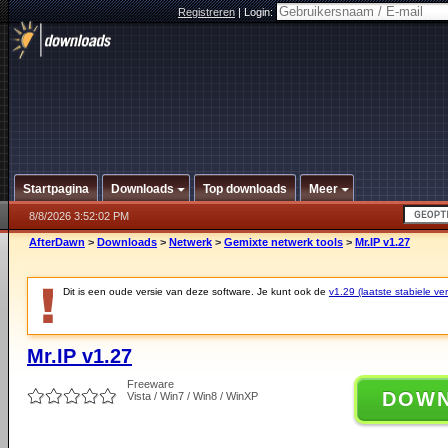
Registreren
|
Login:
Startpagina
Downloads
Top downloads
Meer
8/8/2026 3:52:02 PM
AfterDawn
>
Downloads
>
Netwerk
>
Gemixte netwerk tools
>
Mr.IP v1.27
Dit is een oude versie van deze software. Je kunt ook de
v1.29 (laatste stabiele ver
Mr.IP v1.27
Freeware
DOW
Vista / Win7 / Win8 / WinXP