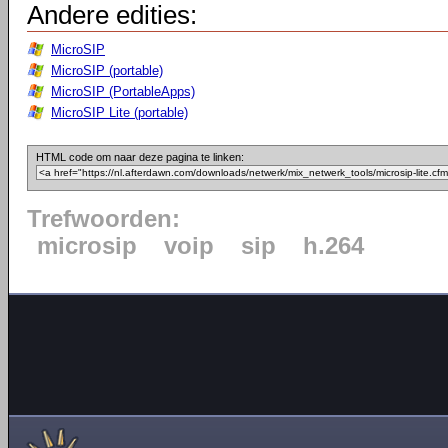
Andere edities:
MicroSIP
MicroSIP (portable)
MicroSIP (PortableApps)
MicroSIP Lite (portable)
HTML code om naar deze pagina te linken:
Trefwoorden:
microsip
voip
sip
h.264