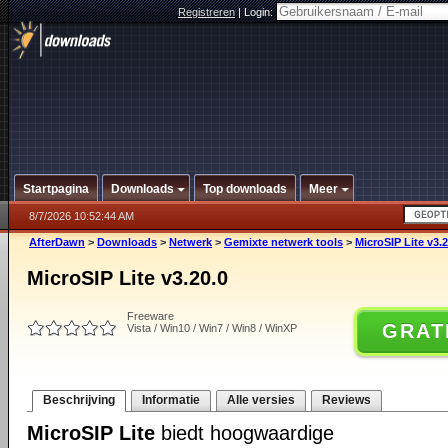
Registreren
|
Login:
Startpagina
Downloads
Top downloads
Meer
8/7/2026 10:52:44 AM
AfterDawn
>
Downloads
>
Netwerk
>
Gemixte netwerk tools
>
MicroSIP Lite v3.2
MicroSIP Lite v3.20.0
Freeware
GRAT
Vista / Win10 / Win7 / Win8 / WinXP
Beschrijving
Informatie
Alle versies
Reviews
MicroSIP Lite
biedt hoogwaardige