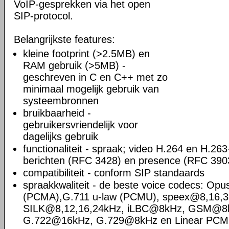
VoIP-gesprekken via het open
SIP-protocol.
Belangrijkste features:
kleine footprint (>2.5MB) en
RAM gebruik (>5MB) -
geschreven in C en C++ met zo
minimaal mogelijk gebruik van
systeembronnen
bruikbaarheid -
gebruikersvriendelijk voor
dagelijks gebruik
functionaliteit - spraak; video H.264 en H.26
berichten (RFC 3428) en presence (RFC 390
compatibiliteit - conform SIP standaards
spraakkwaliteit - de beste voice codecs: O
(PCMA),G.711 u-law (PCMU), speex@8,16,3
SILK@8,12,16,24kHz, iLBC@8kHz, GSM@
G.722@16kHz, G.729@8kHz en Linear PCM@8