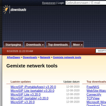
Registreren
|
Login:
Startpagina
Downloads
Top downloads
Meer
8/10/2026 11:22:03 AM
AfterDawn
>
Downloads
>
Netwerk
>
Gemixte netwerk tools
Gemixte netwerk tools
Laatste updates
Update datum
Top download
MicroSIP (PortableApps) v3.20.0
12-08-2020
FreeNAS
MicroSIP Lite (portable) v3.20.0
12-08-2020
WebSite-Watc
MicroSIP Lite v3.20.0
12-08-2020
Connectify
MicroSIP (portable) v3.20.0
12-08-2020
TCPView
MicroSIP v3.20.0
12-08-2020
Microsoft Win
Download Too