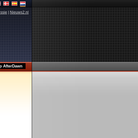
ssie
|
Nieuws2.nl