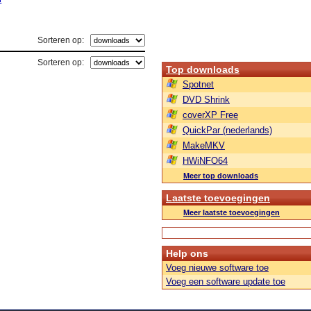
Sorteren op:
Sorteren op:
Top downloads
Spotnet
DVD Shrink
coverXP Free
QuickPar (nederlands)
MakeMKV
HWiNFO64
Meer top downloads
Laatste toevoegingen
Meer laatste toevoegingen
Help ons
Voeg nieuwe software toe
Voeg een software update toe