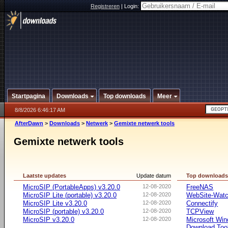
Registreren
|
Login:
Startpagina
Downloads
Top downloads
Meer
8/8/2026 6:46:17 AM
AfterDawn
>
Downloads
>
Netwerk
>
Gemixte netwerk tools
Gemixte netwerk tools
Laatste updates
Update datum
Top download
MicroSIP (PortableApps) v3.20.0
12-08-2020
FreeNAS
MicroSIP Lite (portable) v3.20.0
12-08-2020
WebSite-Watc
MicroSIP Lite v3.20.0
12-08-2020
Connectify
MicroSIP (portable) v3.20.0
12-08-2020
TCPView
MicroSIP v3.20.0
12-08-2020
Microsoft Win
Download Too