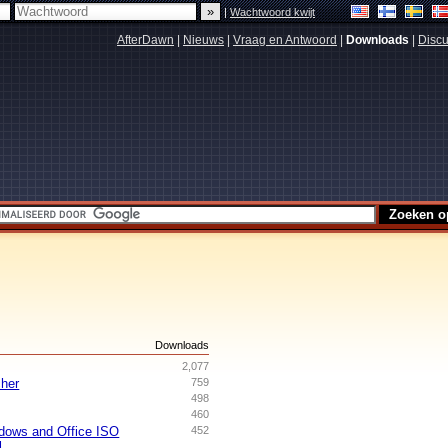
|
Wachtwoord kwijt
AfterDawn
|
Nieuws
|
Vraag en Antwoord
|
Downloads
|
Discu
s
Downloads
2,077
her
759
498
460
dows and Office ISO
452
l