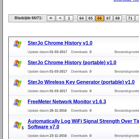
Bladzijde 66/71:
...
...
1
64
65
66
67
68
71
SterJo Chrome History v1.0
Update datum:
01-03-2017
Downloads :
0
Bestandsgrootte
SterJo Chrome History (portable) v1.0
Update datum:
01-03-2017
Downloads :
0
Bestandsgrootte
SterJo Wireless Key Generator (portable) v1.0
Update datum:
01-03-2017
Downloads :
0
Bestandsgrootte
FreeMeter Network Monitor v1.6.3
Update datum:
26-11-2016
Downloads :
0
Bestandsgrootte
Automatically Log WiFi Signal Strength Over T
Software v7.0
Update datum:
23-11-2016
Downloads :
0
Bestandsgrootte