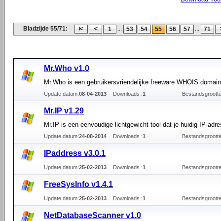
Bladzijde 55/71:
...
...
1
53
54
55
56
57
71
Mr.Who v1.0
Mr.Who is een gebruikersvriendelijke freeware WHOIS domain 
Update datum:
08-04-2013
Downloads :
1
Bestandsgrootte
Mr.IP v1.29
Mr.IP is een eenvoudige lichtgewicht tool dat je huidig IP-adr
Update datum:
24-08-2014
Downloads :
1
Bestandsgrootte
IPaddress v3.0.1
Update datum:
25-02-2013
Downloads :
1
Bestandsgrootte
FreeSysInfo v1.4.1
Update datum:
25-02-2013
Downloads :
1
Bestandsgrootte
NetDatabaseScanner v1.0