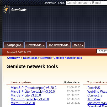
Registreren
|
Login:
Startpagina
Downloads
Top downloads
Meer
8/7/2026 7:19:49 PM
AfterDawn
>
Downloads
>
Netwerk
>
Gemixte netwerk tools
Gemixte netwerk tools
Laatste updates
Update datum
Top download
MicroSIP (PortableApps) v3.20.0
12-08-2020
FreeNAS
MicroSIP Lite (portable) v3.20.0
12-08-2020
WebSite-Watc
MicroSIP Lite v3.20.0
12-08-2020
Connectify
MicroSIP (portable) v3.20.0
12-08-2020
TCPView
MicroSIP v3.20.0
12-08-2020
Microsoft Win
Download Too