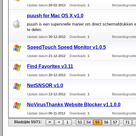
Update datum:
20-02-2013
Downloads :
1
Bestandsgrootte
puush for Mac OS X v1.0
puush is een supersnelle manier om direct schermafdrukken 
te delen.
Update datum:
30-12-2012
Downloads :
1
Bestandsgrootte
SpeedTouch Speed Monitor v1.0.5
Update datum:
21-12-2012
Downloads :
1
Bestandsgrootte
Find Favorites v3.11
Update datum:
20-12-2012
Downloads :
1
Bestandsgrootte
NetSNSOR v1.0
Update datum:
13-12-2012
Downloads :
1
Bestandsgrootte
NoVirusThanks Website Blocker v1.1.0.0
Update datum:
06-11-2012
Downloads :
1
Bestandsgrootte
Bladzijde 55/71:
...
...
1
53
54
55
56
57
71