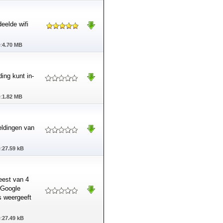
eelde wifi
:
4.70 MB
ding kunt in-
:
1.82 MB
eldingen van
:
27.59 kB
leest van 4
, Google
s weergeeft
:
27.49 kB