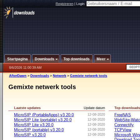
Registreren
|
Login:
Startpagina
Downloads
Top downloads
Meer
8/6/2026 11:00:39 AM
AfterDawn
>
Downloads
>
Netwerk
>
Gemixte netwerk tools
Gemixte netwerk tools
Laatste updates
Update datum
Top download
MicroSIP (PortableApps) v3.20.0
12-08-2020
FreeNAS
MicroSIP Lite (portable) v3.20.0
12-08-2020
WebSite-Watc
MicroSIP Lite v3.20.0
12-08-2020
Connectify
MicroSIP (portable) v3.20.0
12-08-2020
TCPView
MicroSIP v3.20.0
12-08-2020
Microsoft Win
Download Too