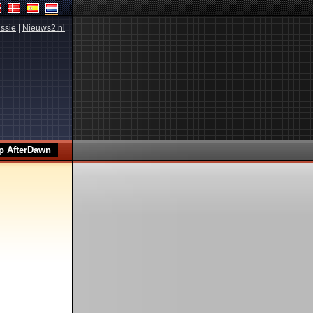
ssie
|
Nieuws2.nl