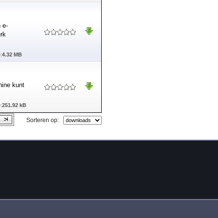
 e-
erk
:
4.32 MB
ine kunt
:
251.92 kB
Sorteren op: