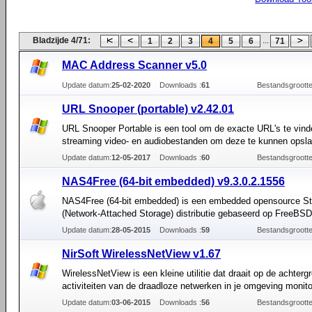
Bladzijde 4/71:
...
1
2
3
4
5
6
71
MAC Address Scanner v5.0
Update datum:
25-02-2020
Downloads :
61
Bestandsgrootte
URL Snooper (portable) v2.42.01
URL Snooper Portable is een tool om de exacte URL's te vin
streaming video- en audiobestanden om deze te kunnen opsla
Update datum:
12-05-2017
Downloads :
60
Bestandsgrootte
NAS4Free (64-bit embedded) v9.3.0.2.1556
NAS4Free (64-bit embedded) is een embedded opensource S
(Network-Attached Storage) distributie gebaseerd op FreeBSD
Update datum:
28-05-2015
Downloads :
59
Bestandsgrootte
NirSoft WirelessNetView v1.67
WirelessNetView is een kleine utilitie dat draait op de achterg
activiteiten van de draadloze netwerken in je omgeving monito
Update datum:
03-06-2015
Downloads :
56
Bestandsgrootte