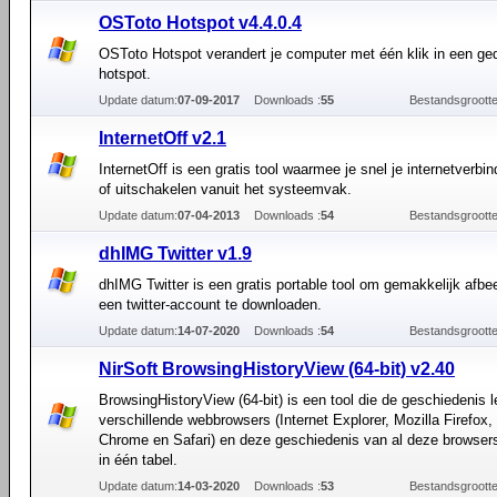
OSToto Hotspot v4.4.0.4
OSToto Hotspot verandert je computer met één klik in een ged
hotspot.
Update datum:
07-09-2017
Downloads :
55
Bestandsgrootte
InternetOff v2.1
InternetOff is een gratis tool waarmee je snel je internetverbin
of uitschakelen vanuit het systeemvak.
Update datum:
07-04-2013
Downloads :
54
Bestandsgrootte
dhIMG Twitter v1.9
dhIMG Twitter is een gratis portable tool om gemakkelijk afbe
een twitter-account te downloaden.
Update datum:
14-07-2020
Downloads :
54
Bestandsgrootte
NirSoft BrowsingHistoryView (64-bit) v2.40
BrowsingHistoryView (64-bit) is een tool die de geschiedenis 
verschillende webbrowsers (Internet Explorer, Mozilla Firefox
Chrome en Safari) en deze geschiedenis van al deze browser
in één tabel.
Update datum:
14-03-2020
Downloads :
53
Bestandsgrootte