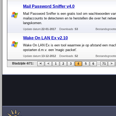
Mail Password Sniffer v4.0
Mail Password Sniffer is een gratis tool om wachtwoorden van
mailaccounts te detecteren en te herstellen die over het netw
langskomen.
Update datum:
22-01-2017
Downloads :
53
Bestandsgrootte
Wake On LAN Ex v2.10
Wake On LAN Ex is een tool waarmee je op afstand een mach
opstarten d.m.v. een 'magic packet'.
Update datum:
13-12-2012
Downloads :
52
Bestandsgrootte
Bladzijde 4/71:
...
1
2
3
4
5
6
71