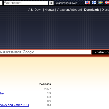
|
Wachtwoord kwijt
AfterDawn
|
Nieuws
|
Vraag en Antwoord
|
Downloads
|
Discu
s
Downloads
2,077
her
759
498
460
dows and Office ISO
452
l