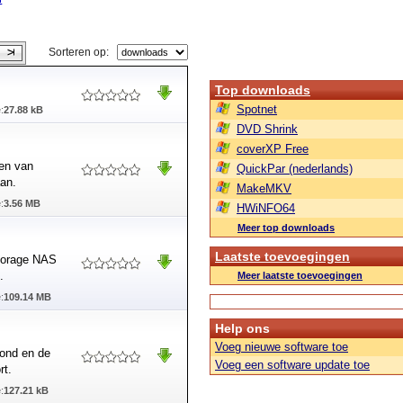
Sorteren op:
Top downloads
Spotnet
:
27.88 kB
DVD Shrink
coverXP Free
den van
QuickPar (nederlands)
an.
MakeMKV
:
3.56 MB
HWiNFO64
Meer top downloads
Laatste toevoegingen
torage NAS
.
Meer laatste toevoegingen
:
109.14 MB
Help ons
Voeg nieuwe software toe
rond en de
Voeg een software update toe
rt.
:
127.21 kB