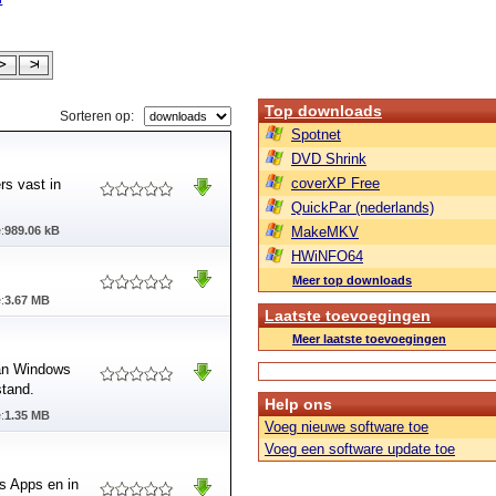
Top downloads
Sorteren op:
Spotnet
DVD Shrink
coverXP Free
s vast in
QuickPar (nederlands)
:
989.06 kB
MakeMKV
HWiNFO64
Meer top downloads
:
3.67 MB
Laatste toevoegingen
Meer laatste toevoegingen
van Windows
tand.
Help ons
:
1.35 MB
Voeg nieuwe software toe
Voeg een software update toe
s Apps en in