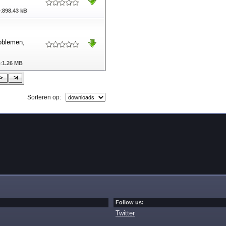
:
898.43 kB
roblemen,
:
1.26 MB
Sorteren op:
Follow us:
Twitter