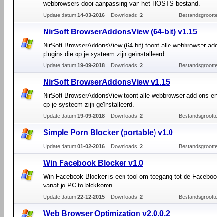
webbrowsers door aanpassing van het HOSTS-bestand.
Update datum:
14-03-2016
Downloads :
2
Bestandsgrootte
NirSoft BrowserAddonsView (64-bit) v1.15
NirSoft BrowserAddonsView (64-bit) toont alle webbrowser ad
plugins die op je systeem zijn geïnstalleerd.
Update datum:
19-09-2018
Downloads :
2
Bestandsgrootte
NirSoft BrowserAddonsView v1.15
NirSoft BrowserAddonsView toont alle webbrowser add-ons en
op je systeem zijn geïnstalleerd.
Update datum:
19-09-2018
Downloads :
2
Bestandsgrootte
Simple Porn Blocker (portable) v1.0
Update datum:
01-02-2016
Downloads :
2
Bestandsgrootte
Win Facebook Blocker v1.0
Win Facebook Blocker is een tool om toegang tot de Facebo
vanaf je PC te blokkeren.
Update datum:
22-12-2015
Downloads :
2
Bestandsgrootte
Web Browser Optimization v2.0.0.2