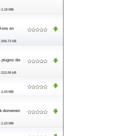
:
1.19 MB
d-ons en
:
256.73 kB
 plugins die
:
212.09 kB
:
1.43 MB
ok-domeinen
:
1.23 MB