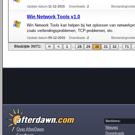
Update datum:
11-12-2015
Downloads :
2
Bestandsgrootte
Win Network Tools v1.0
Win Network Tools kan helpen bij het oplossen van netwerkp
zoals verbindingsproblemen, TCP-problemen, etc.
Update datum:
09-12-2015
Downloads :
2
Bestandsgrootte
Bladzijde 30/71:
...
...
1
28
29
30
31
32
71
Sections:
Nieuws
Over AfterDawn
Downloads