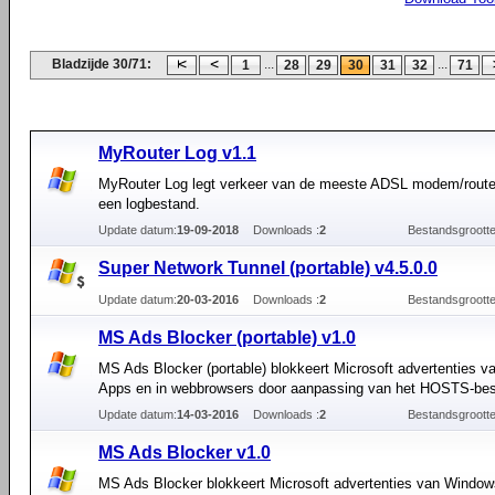
Bladzijde 30/71:
...
...
1
28
29
30
31
32
71
MyRouter Log v1.1
MyRouter Log legt verkeer van de meeste ADSL modem/router
een logbestand.
Update datum:
19-09-2018
Downloads :
2
Bestandsgrootte
Super Network Tunnel (portable) v4.5.0.0
Update datum:
20-03-2016
Downloads :
2
Bestandsgrootte
MS Ads Blocker (portable) v1.0
MS Ads Blocker (portable) blokkeert Microsoft advertenties 
Apps en in webbrowsers door aanpassing van het HOSTS-bes
Update datum:
14-03-2016
Downloads :
2
Bestandsgrootte
MS Ads Blocker v1.0
MS Ads Blocker blokkeert Microsoft advertenties van Window