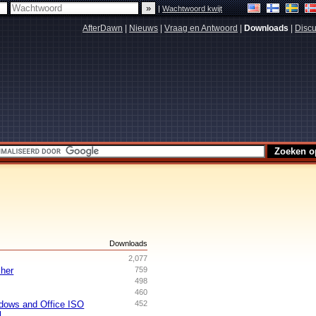
|
Wachtwoord kwijt
AfterDawn
|
Nieuws
|
Vraag en Antwoord
|
Downloads
|
Discu
s
Downloads
2,077
her
759
498
460
dows and Office ISO
452
l