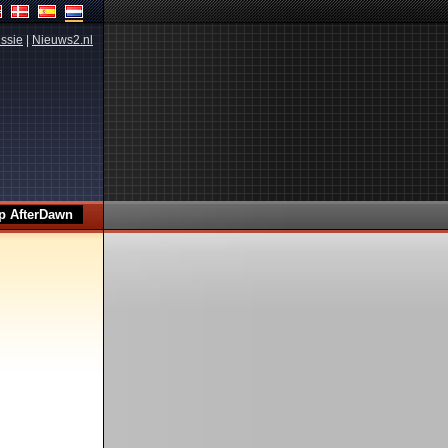
ssie
|
Nieuws2.nl