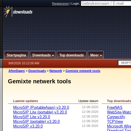
Registreren
|
Login:
Startpagina
Downloads
Top downloads
Meer
8/8/2026 10:12:00 AM
AfterDawn
>
Downloads
>
Netwerk
>
Gemixte netwerk tools
Gemixte netwerk tools
Laatste updates
Update datum
Top download
MicroSIP (PortableApps) v3.20.0
12-08-2020
FreeNAS
MicroSIP Lite (portable) v3.20.0
12-08-2020
WebSite-Watc
MicroSIP Lite v3.20.0
12-08-2020
Connectify
MicroSIP (portable) v3.20.0
12-08-2020
TCPView
MicroSIP v3.20.0
12-08-2020
Microsoft Win
Download Too