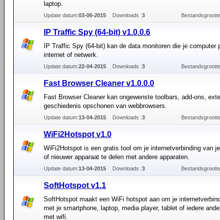
laptop.
Update datum:
03-06-2015
Downloads :
3
Bestandsgrootte
IP Traffic Spy (64-bit) v1.0.0.6
IP Traffic Spy (64-bit) kan de data monitoren die je computer
internet of netwerk.
Update datum:
22-04-2015
Downloads :
3
Bestandsgrootte
Fast Browser Cleaner v1.0.0.0
Fast Browser Cleaner kan ongewenste toolbars, add-ons, ext
geschiedenis opschonen van webbrowsers.
Update datum:
13-04-2015
Downloads :
3
Bestandsgrootte
WiFi2Hotspot v1.0
WiFi2Hotspot is een gratis tool om je internetverbinding van 
of nieuwer apparaat te delen met andere apparaten.
Update datum:
13-04-2015
Downloads :
3
Bestandsgrootte
SoftHotspot v1.1
SoftHotspot maakt een WiFi hotspot aan om je internetverbind
met je smartphone, laptop, media player, tablet of iedere ande
met wifi.