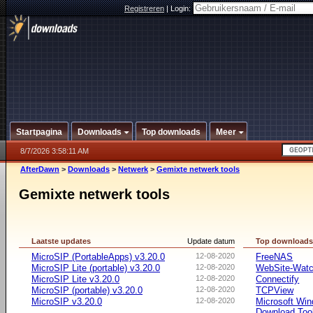
Registreren
|
Login:
Startpagina
Downloads
Top downloads
Meer
8/7/2026 3:58:11 AM
AfterDawn
>
Downloads
>
Netwerk
>
Gemixte netwerk tools
Gemixte netwerk tools
Laatste updates
Update datum
Top download
MicroSIP (PortableApps) v3.20.0
12-08-2020
FreeNAS
MicroSIP Lite (portable) v3.20.0
12-08-2020
WebSite-Watc
MicroSIP Lite v3.20.0
12-08-2020
Connectify
MicroSIP (portable) v3.20.0
12-08-2020
TCPView
MicroSIP v3.20.0
12-08-2020
Microsoft Win
Download Too