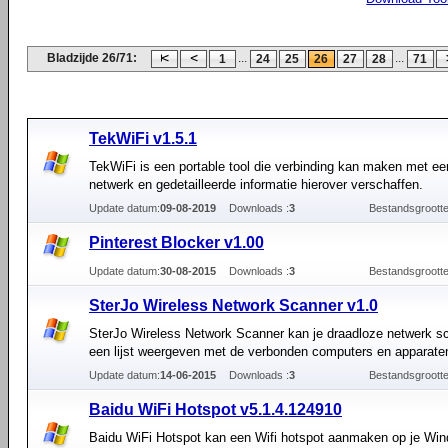
Bladzijde 26/71:
...
...
1
24
25
26
27
28
71
TekWiFi v1.5.1
TekWiFi is een portable tool die verbinding kan maken met een
netwerk en gedetailleerde informatie hierover verschaffen.
Update datum:
09-08-2019
Downloads :
3
Bestandsgrootte
Pinterest Blocker v1.00
Update datum:
30-08-2015
Downloads :
3
Bestandsgrootte
SterJo Wireless Network Scanner v1.0
SterJo Wireless Network Scanner kan je draadloze netwerk s
een lijst weergeven met de verbonden computers en apparate
Update datum:
14-06-2015
Downloads :
3
Bestandsgrootte
Baidu WiFi Hotspot v5.1.4.124910
Baidu WiFi Hotspot kan een Wifi hotspot aanmaken op je Wi