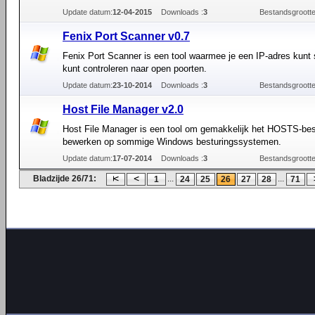
Update datum:
12-04-2015
Downloads :
3
Bestandsgrootte
Fenix Port Scanner v0.7
Fenix Port Scanner is een tool waarmee je een IP-adres kunt
kunt controleren naar open poorten.
Update datum:
23-10-2014
Downloads :
3
Bestandsgrootte
Host File Manager v2.0
Host File Manager is een tool om gemakkelijk het HOSTS-bes
bewerken op sommige Windows besturingssystemen.
Update datum:
17-07-2014
Downloads :
3
Bestandsgrootte
Bladzijde 26/71:
...
...
1
24
25
26
27
28
71