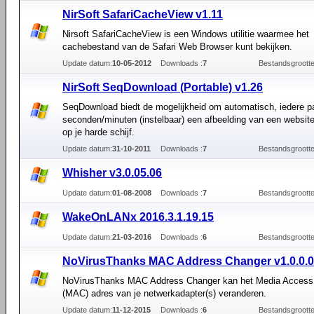
NirSoft SafariCacheView v1.11
Nirsoft SafariCacheView is een Windows utilitie waarmee het
cachebestand van de Safari Web Browser kunt bekijken.
Update datum:
10-05-2012
Downloads :
7
Bestandsgrootte
NirSoft SeqDownload (Portable) v1.26
SeqDownload biedt de mogelijkheid om automatisch, iedere p
seconden/minuten (instelbaar) een afbeelding van een website
op je harde schijf.
Update datum:
31-10-2011
Downloads :
7
Bestandsgrootte
Whisher v3.0.05.06
Update datum:
01-08-2008
Downloads :
7
Bestandsgrootte
WakeOnLANx 2016.3.1.19.15
Update datum:
21-03-2016
Downloads :
6
Bestandsgrootte
NoVirusThanks MAC Address Changer v1.0.0.0
NoVirusThanks MAC Address Changer kan het Media Access 
(MAC) adres van je netwerkadapter(s) veranderen.
Update datum:
11-12-2015
Downloads :
6
Bestandsgrootte