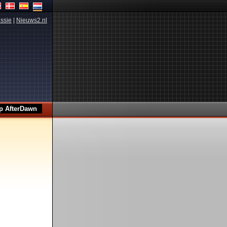
ssie
|
Nieuws2.nl