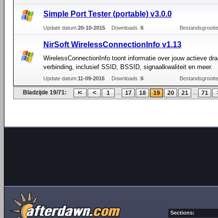
Simple Port Tester (portable) v3.0.0
Update datum:
20-10-2015
Downloads :
6
Bestandsgrootte
NirSoft WirelessConnectionInfo v1.13
WirelessConnectionInfo toont informatie over jouw actieve dr
verbinding, inclusief SSID, BSSID, signaalkwaliteit en meer.
Update datum:
11-09-2016
Downloads :
6
Bestandsgrootte
Bladzijde 19/71:
...
...
1
17
18
19
20
21
71
Sections: