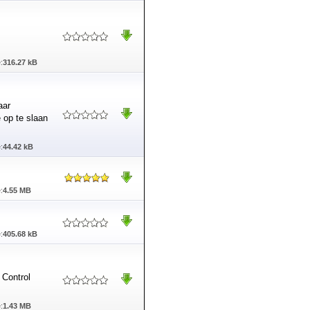
:
316.27 kB
aar
 op te slaan
:
44.42 kB
:
4.55 MB
:
405.68 kB
Control
:
1.43 MB