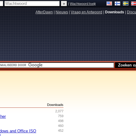
|
Wachtwoord kwijt
AfterDawn
|
Nieuws
|
Vraag en Antwoord
|
Downloads
|
Discu
s
Downloads
2,077
her
759
498
460
dows and Office ISO
452
l