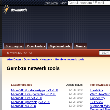
Registreren
|
Login:
Startpagina
Downloads
Top downloads
Meer
8/7/2026 6:59:52 PM
AfterDawn
>
Downloads
>
Netwerk
>
Gemixte netwerk tools
Gemixte netwerk tools
Laatste updates
Update datum
Top download
MicroSIP (PortableApps) v3.20.0
12-08-2020
FreeNAS
MicroSIP Lite (portable) v3.20.0
12-08-2020
WebSite-Watc
MicroSIP Lite v3.20.0
12-08-2020
Connectify
MicroSIP (portable) v3.20.0
12-08-2020
TCPView
MicroSIP v3.20.0
12-08-2020
Microsoft Win
Download Too