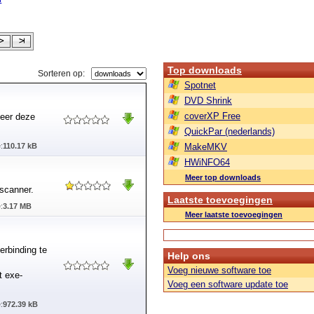
Top downloads
Sorteren op:
Spotnet
DVD Shrink
coverXP Free
neer deze
QuickPar (nederlands)
:
110.17 kB
MakeMKV
HWiNFO64
Meer top downloads
scanner.
Laatste toevoegingen
:
3.17 MB
Meer laatste toevoegingen
erbinding te
Help ons
Voeg nieuwe software toe
t exe-
Voeg een software update toe
:
972.39 kB