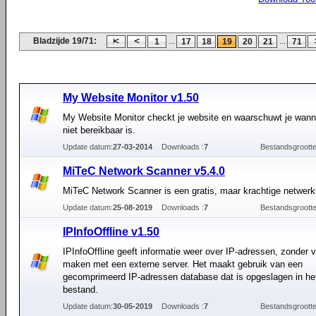
Bladzijde 19/71:
...
...
1
17
18
19
20
21
71
My Website Monitor v1.50
My Website Monitor checkt je website en waarschuwt je wan
niet bereikbaar is.
Update datum:
27-03-2014
Downloads :
7
Bestandsgrootte
MiTeC Network Scanner v5.4.0
MiTeC Network Scanner is een gratis, maar krachtige netwerk
Update datum:
25-08-2019
Downloads :
7
Bestandsgrootte
IPInfoOffline v1.50
IPInfoOffline geeft informatie weer over IP-adressen, zonder v
maken met een externe server. Het maakt gebruik van een
gecomprimeerd IP-adressen database dat is opgeslagen in he
bestand.
Update datum:
30-05-2019
Downloads :
7
Bestandsgrootte