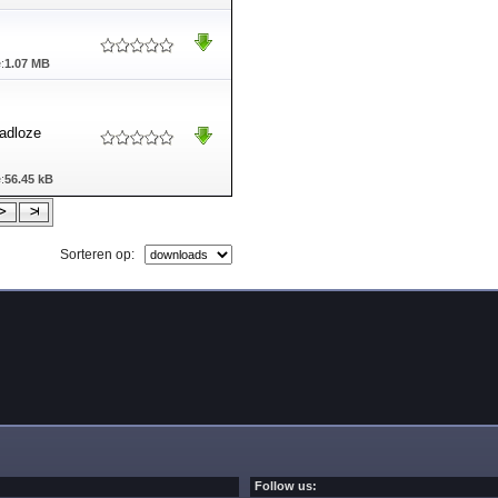
:
1.07 MB
aadloze
:
56.45 kB
Sorteren op:
Follow us: