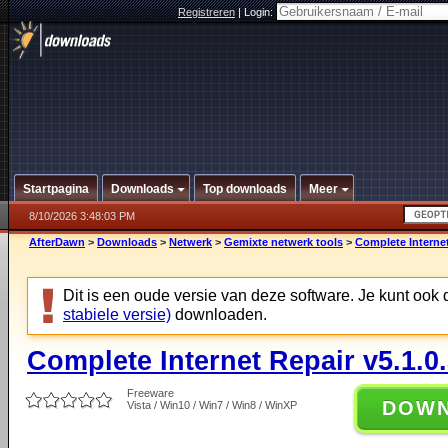
Registreren
|
Login:
Startpagina
Downloads
Top downloads
Meer
8/10/2026 3:48:03 PM
AfterDawn
>
Downloads
>
Netwerk
>
Gemixte netwerk tools
>
Complete Internet
Dit is een oude versie van deze software. Je kunt ook
stabiele versie)
downloaden.
Complete Internet Repair v5.1.0
Freeware
DOW
Vista / Win10 / Win7 / Win8 / WinXP