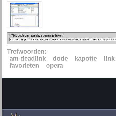
HTML code om naar deze pagina te linken:
Trefwoorden:
am-deadlink
dode
kapotte
link
favorieten
opera