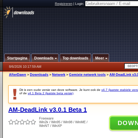
Registreren
|
Login:
Startpagina
Downloads
Top downloads
Meer
8/6/2026 10:17:59 AM
AfterDawn
>
Downloads
>
Netwerk
>
Gemixte netwerk tools
>
AM-DeadLink v3.0
Dit is een oude versie van deze software. Je kunt ook de
v4.7 (laatste stabiele vers
of de
v4.1 Beta 2 (laatste beta versie)
.
AM-DeadLink v3.0.1 Beta 1
Freeware
DOW
Win2k / Win95 / Win98 / WinME /
WinNT / WinXP