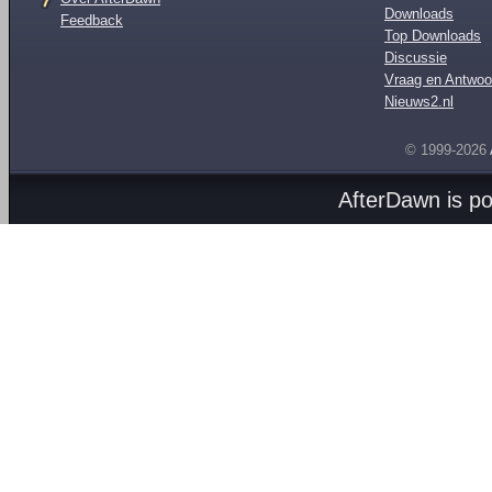
Downloads
Feedback
Top Downloads
Discussie
Vraag en Antwoo
Nieuws2.nl
© 1999-2026
AfterDawn is p