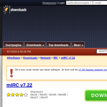
Registreren
|
Login:
Startpagina
Downloads
Top downloads
Meer
8/7/2026 6:40:26 PM
AfterDawn
>
Downloads
>
Netwerk
>
IRC
>
mIRC v7.22
Dit is een oude versie van deze software. Je kunt ook de
v7.36 (laatste stabiele ver
mIRC v7.22
Shareware
DOW
Win2k / Win95 / Win98 / WinME /
WinNT / WinXP