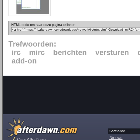
HTML code om naar deze pagina te linken:
Trefwoorden:
irc
mirc
berichten
versturen
add-on
Sections:
Nieuws
Over AfterDawn