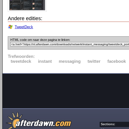
Andere edities:
TweetDeck
HTML code om naar deze pagina te linken:
Trefwoorden:
tweetdeck
instant
messaging
twitter
facebook
Sections: