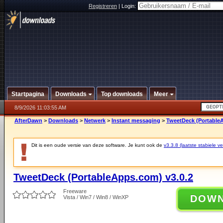
Registreren
|
Login:
Startpagina
Downloads
Top downloads
Meer
8/9/2026 11:03:55 AM
AfterDawn
>
Downloads
>
Netwerk
>
Instant messaging
>
TweetDeck (PortableA
Dit is een oude versie van deze software. Je kunt ook de
v3.3.8 (laatste stabiele ve
TweetDeck (PortableApps.com) v3.0.2
Freeware
DOW
Vista / Win7 / Win8 / WinXP