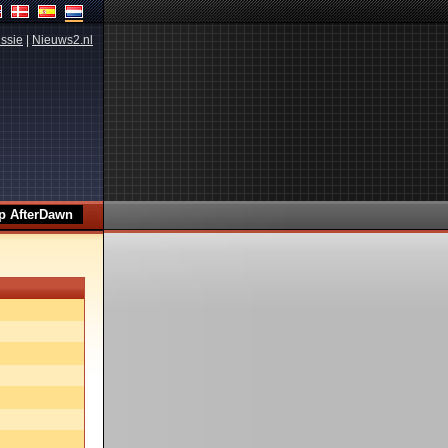
ssie
|
Nieuws2.nl