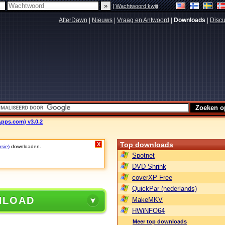
|
Wachtwoord kwijt
AfterDawn
|
Nieuws
|
Vraag en Antwoord
|
Downloads
|
Discu
pps.com) v3.0.2
Top downloads
X
rsie)
downloaden.
Spotnet
DVD Shrink
coverXP Free
QuickPar (nederlands)
NLOAD
MakeMKV
HWiNFO64
Meer top downloads