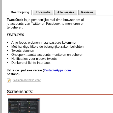
Beschrijving
Informatie
Alle versies
Reviews
TweetDeck
is je persoonlijke real-time browser om al
je accounts van Twitter en Facebook te monitoren en
te beheren.
FEATURES
Al je feeds ordenen in aanpasbare kolommen
Met handige filters de belangrijke zaken belichten
Tweets plannen
Onbeperkt aantal accounts monitoren en beheren
Notificaties voor nieuwe tweets
Donkere of lichte interface.
Dit is de
.paf.exe
versie (
PortableApps.com
bestand).
Stel een correctie voor
Screenshots: