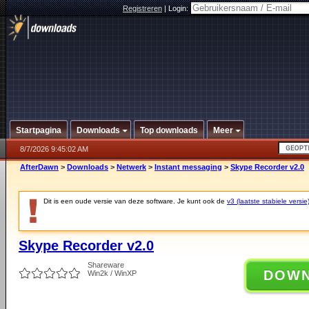
Registreren
|
Login:
Startpagina
Downloads
Top downloads
Meer
8/7/2026 9:45:02 AM
AfterDawn
>
Downloads
>
Netwerk
>
Instant messaging
>
Skype Recorder v2.0
Dit is een oude versie van deze software. Je kunt ook de
v3 (laatste stabiele versie
Skype Recorder v2.0
Shareware
DOW
Win2k / WinXP