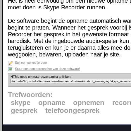
Het is heel eenvoudig om een nieuwe opname te 
moet doen is Skype Recorder runnen.
De software begint de opname automatisch wa
begint te praten. Wanneer het gesprek voorbij 
Recorder het gesprek in het gewenste formaat en
harddisk. Met de ingebouwde audio-speler kun 
terugluisteren en kun je er daarna alles mee doe
weggooien, bewaren, uploaden naar je site.
Stel een correctie voor
Stuur ons een screenshot van deze software!
HTML code om naar deze pagina te linken:
Trefwoorden:
skype
opname
opnemen
recor
gesprek
telefoongesprek