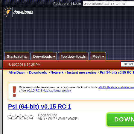
Registreren
|
Login:
Startpagina
Downloads
Top downloads
Meer
8/10/2026 8:14:25 PM
AfterDawn
>
Downloads
>
Netwerk
>
Instant messaging
>
Psi (64-bit) v0.15 RC 
Dit is een oude versie van deze software. Je kunt ook de
v0.15 (laatste stabiele ver
of de
v0.15 RC 3 (laatste beta versie)
.
Psi (64-bit) v0.15 RC 1
Open source
DOW
Vista / Win7 / Win8 / WinXP