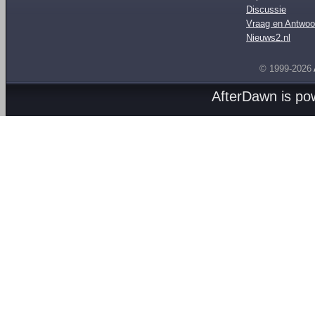
Discussie
Vraag en Antwoo
Nieuws2.nl
© 1999-2026
AfterDawn is p