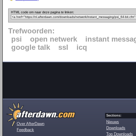
HTML code om naar deze pagina te linken:
Trefwoorden:
psi
open netwerk
instant messa
google talk
ssl
icq
Sections:
Nieuws
Over AfterDawn
Downloads
Feedback
Top Downloads