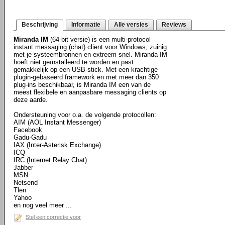
Beschrijving
Informatie
Alle versies
Reviews
Miranda IM
(64-bit versie) is een multi-protocol
instant messaging (chat) client voor Windows, zuinig
met je systeembronnen en extreem snel. Miranda IM
hoeft niet geïnstalleerd te worden en past
gemakkelijk op een USB-stick. Met een krachtige
plugin-gebaseerd framework en met meer dan 350
plug-ins beschikbaar, is Miranda IM een van de
meest flexibele en aanpasbare messaging clients op
deze aarde.
Ondersteuning voor o.a. de volgende protocollen:
AIM (AOL Instant Messenger)
Facebook
Gadu-Gadu
IAX (Inter-Asterisk Exchange)
ICQ
IRC (Internet Relay Chat)
Jabber
MSN
Netsend
Tlen
Yahoo
en nog veel meer ...
Stel een correctie voor