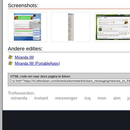
Screenshots:
Andere edities:
Miranda IM
Miranda IM (PortableApps)
HTML code om naar deze pagina te linken:
Trefwoorden:
miranda
instant
messenger
icq
msn
aim
j