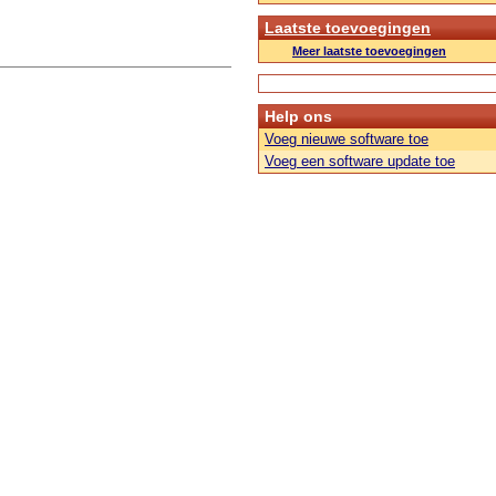
Laatste toevoegingen
Meer laatste toevoegingen
Help ons
Voeg nieuwe software toe
Voeg een software update toe