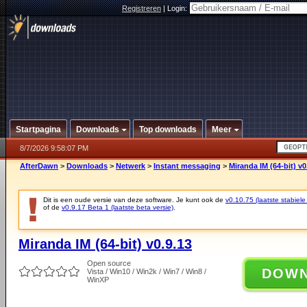
Registreren
|
Login:
Startpagina
Downloads
Top downloads
Meer
8/7/2026 9:58:07 PM
AfterDawn
>
Downloads
>
Netwerk
>
Instant messaging
>
Miranda IM (64-bit) v0
Dit is een oude versie van deze software. Je kunt ook de
v0.10.75 (laatste stabiele
of de
v0.9.17 Beta 1 (laatste beta versie)
.
Miranda IM (64-bit) v0.9.13
Open source
DOW
Vista / Win10 / Win2k / Win7 / Win8 /
WinXP