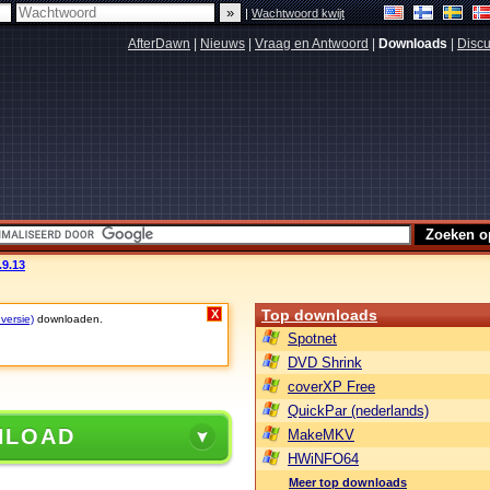
|
Wachtwoord kwijt
AfterDawn
|
Nieuws
|
Vraag en Antwoord
|
Downloads
|
Discu
.9.13
Top downloads
X
 versie)
downloaden.
Spotnet
DVD Shrink
coverXP Free
QuickPar (nederlands)
NLOAD
MakeMKV
HWiNFO64
Meer top downloads