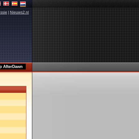
ssie
|
Nieuws2.nl