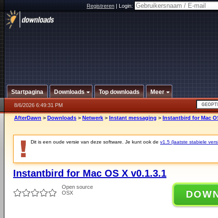
Registreren
|
Login:
Startpagina
Downloads
Top downloads
Meer
8/6/2026 6:49:31 PM
AfterDawn
>
Downloads
>
Netwerk
>
Instant messaging
>
Instantbird for Mac OS
Dit is een oude versie van deze software. Je kunt ook de
v1.5 (laatste stabiele vers
Instantbird for Mac OS X v0.1.3.1
Open source
DOW
OSX