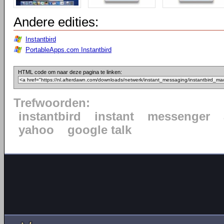
Andere edities:
Instantbird
PortableApps.com Instantbird
HTML code om naar deze pagina te linken:
Trefwoorden:
instantbird
instant
messenger
yahoo
google talk