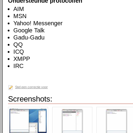
Ondersteunde protocollen
AIM
MSN
Yahoo! Messenger
Google Talk
Gadu-Gadu
QQ
ICQ
XMPP
IRC
Stel een correctie voor
Screenshots: