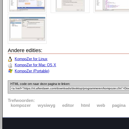
Andere edities:
KompoZer for Linux
KompoZer for Mac OS X
KompoZer (Portable)
HTML code om naar deze pagina te linken:
Trefwoorden:
kompozer
wysiwyg
editor
html
web
pagina