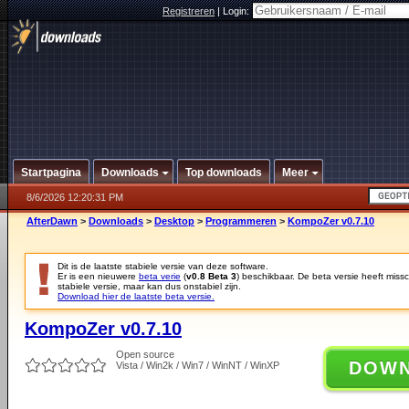
Registreren
|
Login:
Startpagina
Downloads
Top downloads
Meer
8/6/2026 12:20:31 PM
AfterDawn
>
Downloads
>
Desktop
>
Programmeren
>
KompoZer v0.7.10
Dit is de laatste stabiele versie van deze software.
Er is een nieuwere
beta verie
(
v0.8 Beta 3
) beschikbaar. De beta versie heeft mis
stabiele versie, maar kan dus onstabiel zijn.
Download hier de laatste beta versie.
KompoZer v0.7.10
Open source
DOW
Vista / Win2k / Win7 / WinNT / WinXP