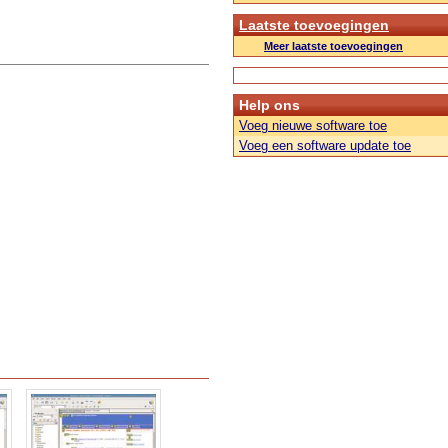
Laatste toevoegingen
Meer laatste toevoegingen
Help ons
Voeg nieuwe software toe
Voeg een software update toe