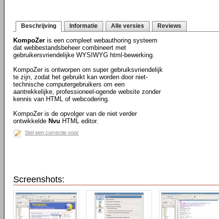
Beschrijving
Informatie
Alle versies
Reviews
KompoZer
is een compleet webauthoring systeem
dat webbestandsbeheer combineert met
gebruikersvriendelijke WYSIWYG html-bewerking.
KompoZer is ontworpen om super gebruiksvriendelijk
te zijn, zodat het gebruikt kan worden door niet-
technische computergebruikers om een
aantrekkelijke, professioneel-ogende website zonder
kennis van HTML of webcodering.
KompoZer is de opvolger van de niet verder
ontwikkelde
Nvu
HTML editor.
Stel een correctie voor
Screenshots: