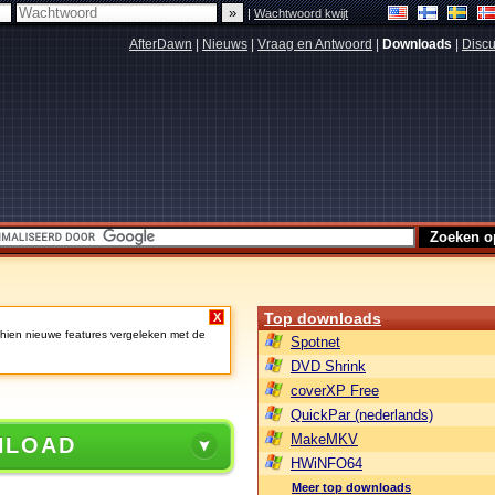
|
Wachtwoord kwijt
AfterDawn
|
Nieuws
|
Vraag en Antwoord
|
Downloads
|
Discu
Top downloads
X
schien nieuwe features vergeleken met de
Spotnet
DVD Shrink
coverXP Free
QuickPar (nederlands)
MakeMKV
NLOAD
HWiNFO64
Meer top downloads