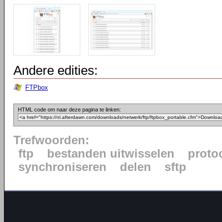
Andere edities:
FTPbox
HTML code om naar deze pagina te linken:
Trefwoorden:
ftp
bestanden uitwisselen
proto
synchroniseren
delen
sftp