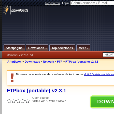
Registreren
|
Login:
Startpagina
Downloads
Top downloads
Meer
8/7/2026 7:23:57 PM
AfterDawn
>
Downloads
>
Netwerk
>
FTP
>
FTPbox (portable) v2.3.1
Dit is een oude versie van deze software. Je kunt ook de
v2.6.3 (laatste stabiele ve
FTPbox (portable) v2.3.1
Open source
DOW
Vista / Win7 / Win8 / WinXP