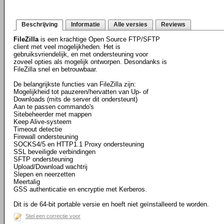
Beschrijving
Informatie
Alle versies
Reviews
FileZilla
is een krachtige Open Source FTP/SFTP
client met veel mogelijkheden. Het is
gebruiksvriendelijk, en met ondersteuning voor
zoveel opties als mogelijk ontworpen. Desondanks is
FileZilla snel en betrouwbaar.
De belangrijkste functies van FileZilla zijn:
Mogelijkheid tot pauzeren/hervatten van Up- of
Downloads (mits de server dit ondersteunt)
Aan te passen commando's
Sitebeheerder met mappen
Keep Alive-systeem
Timeout detectie
Firewall ondersteuning
SOCKS4/5 en HTTP1.1 Proxy ondersteuning
SSL beveiligde verbindingen
SFTP ondersteuning
Upload/Download wachtrij
Slepen en neerzetten
Meertalig
GSS authenticatie en encryptie met Kerberos.
Dit is de 64-bit portable versie en hoeft niet geïnstalleerd te worden.
Stel een correctie voor