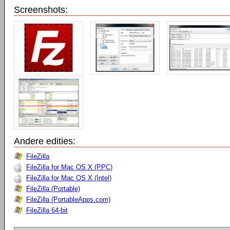
Screenshots:
Andere edities:
FileZilla
FileZilla for Mac OS X (PPC)
FileZilla for Mac OS X (Intel)
FileZilla (Portable)
FileZilla (PortableApps.com)
FileZilla 64-bit