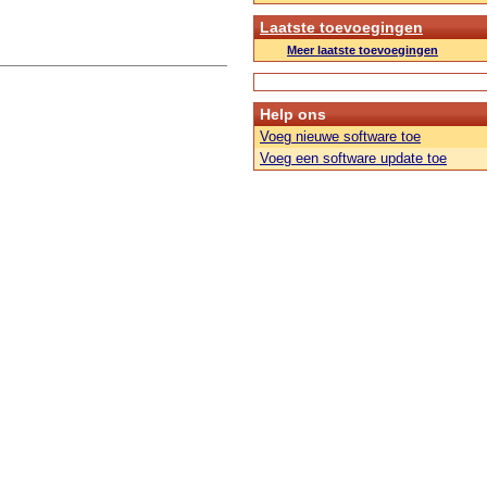
Laatste toevoegingen
Meer laatste toevoegingen
Help ons
Voeg nieuwe software toe
Voeg een software update toe