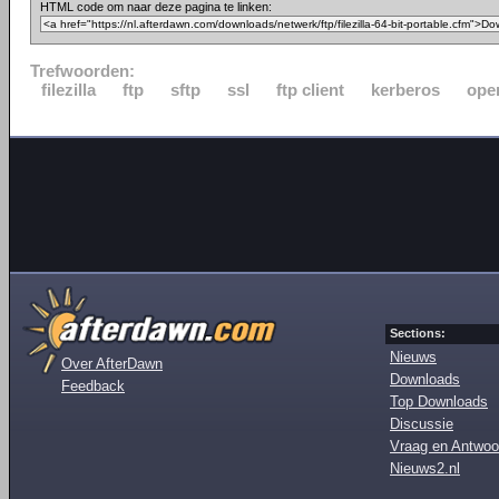
HTML code om naar deze pagina te linken:
Trefwoorden:
filezilla
ftp
sftp
ssl
ftp client
kerberos
ope
Sections:
Nieuws
Over AfterDawn
Downloads
Feedback
Top Downloads
Discussie
Vraag en Antwoo
Nieuws2.nl