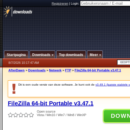
Registreren
|
Login:
Startpagina
Downloads
Top downloads
Meer
8/7/2026 10:17:47 AM
AfterDawn
>
Downloads
>
Netwerk
>
FTP
>
FileZilla 64-bit Portable v3.47.1
Dit is een oude versie van deze software. Je kunt ook de
v3.49.1 (laatste stabiele v
FileZilla 64-bit Portable v3.47.1
Open source
DOW
Vista / Win10 / Win7 / Win8 / WinXP