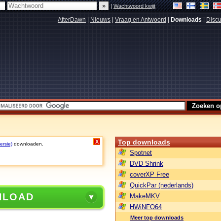
|
Wachtwoord kwijt
AfterDawn
|
Nieuws
|
Vraag en Antwoord
|
Downloads
|
Discu
Top downloads
X
ersie)
downloaden.
Spotnet
DVD Shrink
coverXP Free
QuickPar (nederlands)
NLOAD
MakeMKV
HWiNFO64
Meer top downloads