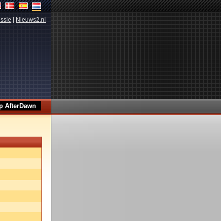
ssie
|
Nieuws2.nl