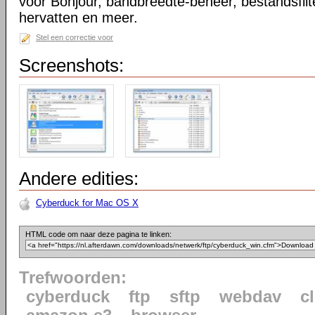
voor Bonjour, bandbreedte-beheer, bestandsfilt
hervatten en meer.
Stel een correctie voor
Screenshots:
Andere edities:
Cyberduck for Mac OS X
HTML code om naar deze pagina te linken:
Trefwoorden:
cyberduck
ftp
sftp
webdav
c