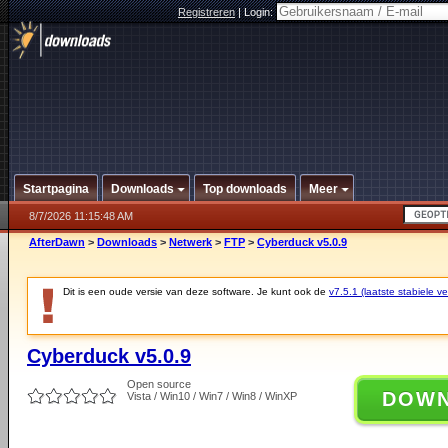
Registreren
|
Login:
Startpagina
Downloads
Top downloads
Meer
8/7/2026 11:15:48 AM
AfterDawn
>
Downloads
>
Netwerk
>
FTP
>
Cyberduck v5.0.9
Dit is een oude versie van deze software. Je kunt ook de
v7.5.1 (laatste stabiele ve
Cyberduck v5.0.9
Open source
DOW
Vista / Win10 / Win7 / Win8 / WinXP