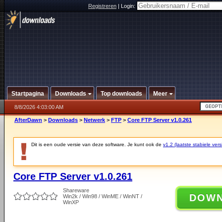
Registreren
|
Login:
Startpagina
Downloads
Top downloads
Meer
8/8/2026 4:03:00 AM
AfterDawn
>
Downloads
>
Netwerk
>
FTP
>
Core FTP Server v1.0.261
Dit is een oude versie van deze software. Je kunt ook de
v1.2 (laatste stabiele vers
Core FTP Server v1.0.261
Shareware
DOW
Win2k / Win98 / WinME / WinNT /
WinXP