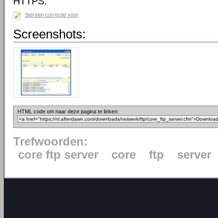
HTTPS.
Stel een correctie voor
Screenshots:
HTML code om naar deze pagina te linken:
Trefwoorden:
core ftp server
core
ftp
server