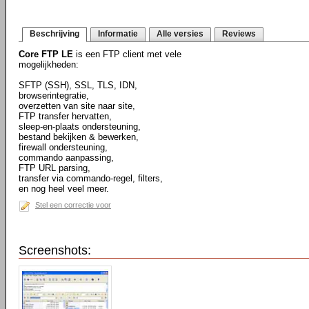
Beschrijving
Informatie
Alle versies
Reviews
Core FTP LE
is een FTP client met vele
mogelijkheden:
SFTP (SSH), SSL, TLS, IDN,
browserintegratie,
overzetten van site naar site,
FTP transfer hervatten,
sleep-en-plaats ondersteuning,
bestand bekijken & bewerken,
firewall ondersteuning,
commando aanpassing,
FTP URL parsing,
transfer via commando-regel, filters,
en nog heel veel meer.
Stel een correctie voor
Screenshots: