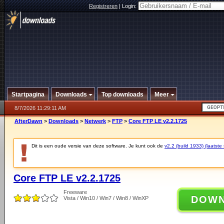
Registreren
|
Login:
Startpagina
Downloads
Top downloads
Meer
8/7/2026 11:29:11 AM
AfterDawn
>
Downloads
>
Netwerk
>
FTP
>
Core FTP LE v2.2.1725
Dit is een oude versie van deze software. Je kunt ook de
v2.2 (build 1933) (laatste 
Core FTP LE v2.2.1725
Freeware
DOW
Vista / Win10 / Win7 / Win8 / WinXP