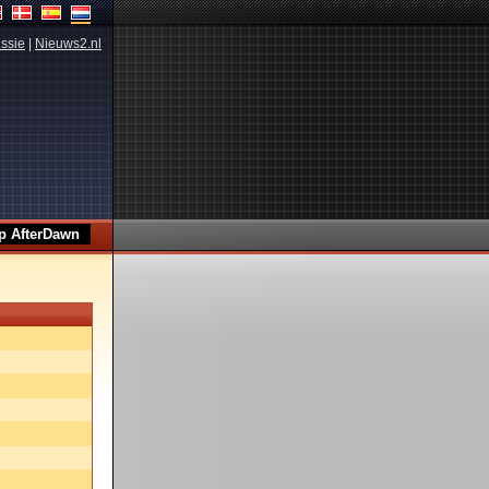
ssie
|
Nieuws2.nl