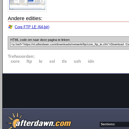
Andere edities:
Core FTP LE (64-bit)
HTML code om naar deze pagina te linken:
Trefwoorden:
core
ftp
le
ssl
tls
ssh
idn
Sections: