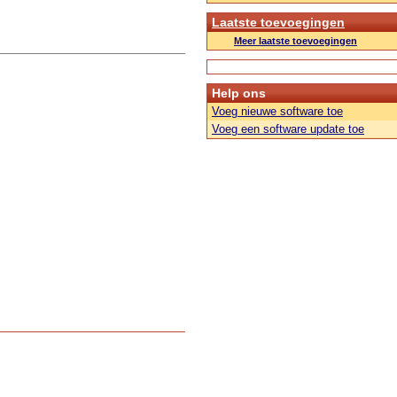
Laatste toevoegingen
Meer laatste toevoegingen
Help ons
Voeg nieuwe software toe
Voeg een software update toe