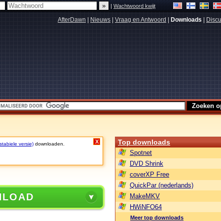
|
Wachtwoord kwijt
AfterDawn
|
Nieuws
|
Vraag en Antwoord
|
Downloads
|
Discu
Top downloads
X
stabiele versie)
downloaden.
Spotnet
DVD Shrink
coverXP Free
QuickPar (nederlands)
NLOAD
MakeMKV
HWiNFO64
Meer top downloads