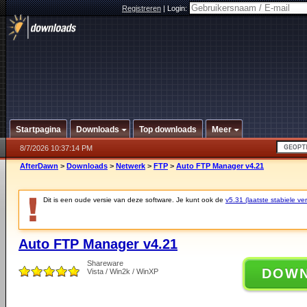
Registreren
|
Login:
Startpagina
Downloads
Top downloads
Meer
8/7/2026 10:37:14 PM
AfterDawn
>
Downloads
>
Netwerk
>
FTP
>
Auto FTP Manager v4.21
Dit is een oude versie van deze software. Je kunt ook de
v5.31 (laatste stabiele ver
Auto FTP Manager v4.21
Shareware
DOW
Vista / Win2k / WinXP