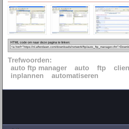
HTML code om naar deze pagina te linken:
Trefwoorden:
auto ftp manager
auto
ftp
clien
inplannen
automatiseren