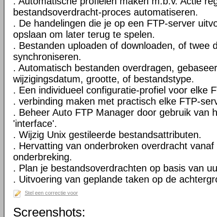
. Automatische profielen maken m.b.v. Actie reg
bestandsoverdracht-proces automatiseren.
. De handelingen die je op een FTP-server uitv
opslaan om later terug te spelen.
. Bestanden uploaden of downloaden, of twee di
synchroniseren.
. Automatisch bestanden overdragen, gebasee
wijzigingsdatum, grootte, of bestandstype.
. Een individueel configuratie-profiel voor elk
. verbinding maken met practisch elke FTP-serv
. Beheer Auto FTP Manager door gebruik van
'interface'.
. Wijzig Unix gestileerde bestandsattributen.
. Hervatting van onderbroken overdracht vanaf
onderbreking.
. Plan je bestandsoverdrachten op basis van u
. Uitvoering van geplande taken op de achtergr
Stel een correctie voor
Screenshots: