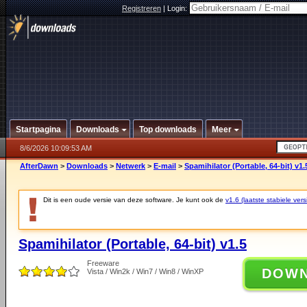
Registreren
|
Login:
Startpagina
Downloads
Top downloads
Meer
8/6/2026 10:09:53 AM
AfterDawn
>
Downloads
>
Netwerk
>
E-mail
>
Spamihilator (Portable, 64-bit) v1.
Dit is een oude versie van deze software. Je kunt ook de
v1.6 (laatste stabiele vers
Spamihilator (Portable, 64-bit) v1.5
Freeware
DOW
Vista / Win2k / Win7 / Win8 / WinXP