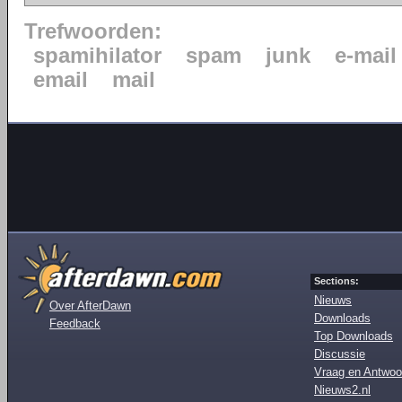
Trefwoorden:
spamihilator
spam
junk
e-mail
email
mail
Sections:
Nieuws
Over AfterDawn
Downloads
Feedback
Top Downloads
Discussie
Vraag en Antwoo
Nieuws2.nl