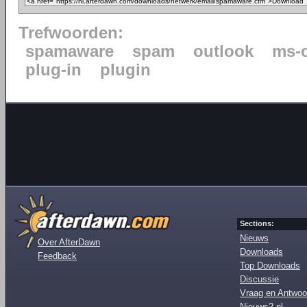
Trefwoorden:
spamaware
spam
outlook
ms-
plug-in
plugin
Sections:
Nieuws
Over AfterDawn
Downloads
Feedback
Top Downloads
Discussie
Vraag en Antwoo
Nieuws2.nl