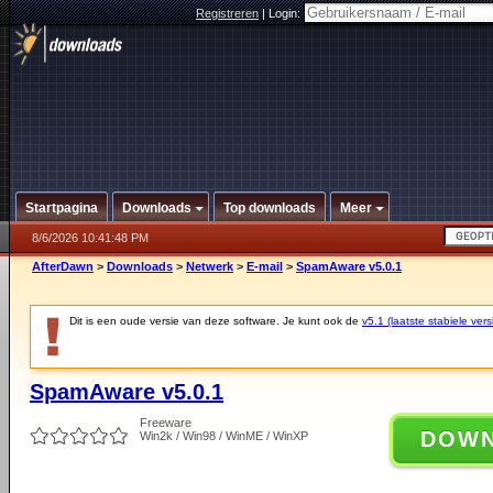
Registreren
|
Login:
Startpagina
Downloads
Top downloads
Meer
8/6/2026 10:41:48 PM
AfterDawn
>
Downloads
>
Netwerk
>
E-mail
>
SpamAware v5.0.1
Dit is een oude versie van deze software. Je kunt ook de
v5.1 (laatste stabiele vers
SpamAware v5.0.1
Freeware
DOW
Win2k / Win98 / WinME / WinXP