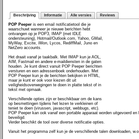
Beschrijving
Informatie
Alle versies
Reviews
POP Peeper
is een email notificatietool die je
waarschuwt wanneer je nieuwe berichten hebt
ontvangen op je POP3, IMAP (met IDLE
ondersteuning), Hotmail/Outlook.com, Yahoo, GMail,
MyWay, Excite, iWon, Lycos, RediffMail, Juno en
NetZero accounts.
Het draait vanaf je taakbalk. Met IMAP kun je AOL,
AIM, Fastmail en andere e-maildiensten in de gaten
houden. Je kunt direct vanuit POP Peeper berichten
versturen en een adressenboek onderhouden. Met
POP Peeper kun je de berichten bekijken in HTML,
maar je kunt er ook voor kiezen dit uit
veiligheidsoverwegingen te doen in platte tekst of in
tekst met opmaak.
Verschillende opties zijn er beschikbaar om de kans
op besmettingen tijdens het lezen te verkleinen of
teniet te doen (virussen, javascript, webbugs, etc).
POP Peeper kan ook vanaf een portable apparaat worden uitgevoerd en
beveiligd.
Verder beschikt de tool over diverse notificatie opties.
Vanuit het programma zelf kun je de verschillende talen downloaden, w.