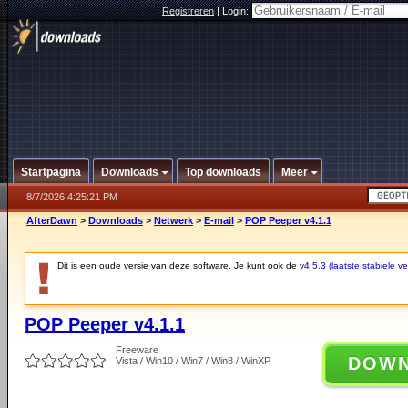
Registreren
|
Login:
Startpagina
Downloads
Top downloads
Meer
8/7/2026 4:25:21 PM
AfterDawn
>
Downloads
>
Netwerk
>
E-mail
>
POP Peeper v4.1.1
Dit is een oude versie van deze software. Je kunt ook de
v4.5.3 (laatste stabiele ve
POP Peeper v4.1.1
Freeware
DOW
Vista / Win10 / Win7 / Win8 / WinXP