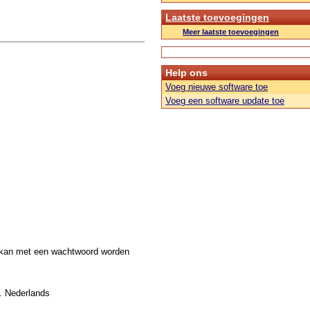
Laatste toevoegingen
Meer laatste toevoegingen
Help ons
Voeg nieuwe software toe
Voeg een software update toe
 kan met een wachtwoord worden
o. Nederlands