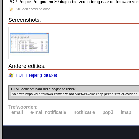
POP Peeper Pro gaat na 30 dagen testversie terug naar de freeware vers
Stel een correctie voor
Screenshots:
Andere edities:
POP Peeper (Portable)
HTML code om naar deze pagina te linken:
Trefwoorden:
email
e-mail notificatie
notificatie
pop3
imap