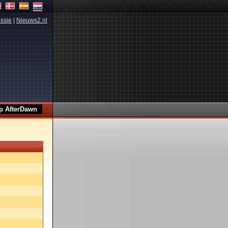
ssie
|
Nieuws2.nl