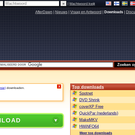
|
Wachtwoord kwijt
AfterDawn
|
Nieuws
|
Vraag en Antwoord
|
Downloads
|
Discu
Top downloads
X
rsie)
downloaden.
Spotnet
DVD Shrink
coverXP Free
QuickPar (nederlands)
NLOAD
MakeMKV
HWiNFO64
Meer top downloads