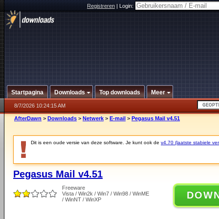
Registreren
|
Login:
Startpagina
Downloads
Top downloads
Meer
8/7/2026 10:24:15 AM
AfterDawn
>
Downloads
>
Netwerk
>
E-mail
>
Pegasus Mail v4.51
Dit is een oude versie van deze software. Je kunt ook de
v4.70 (laatste stabiele ver
Pegasus Mail v4.51
Freeware
DOW
Vista / Win2k / Win7 / Win98 / WinME
/ WinNT / WinXP