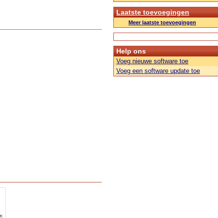
Laatste toevoegingen
Meer laatste toevoegingen
Help ons
Voeg nieuwe software toe
Voeg een software update toe