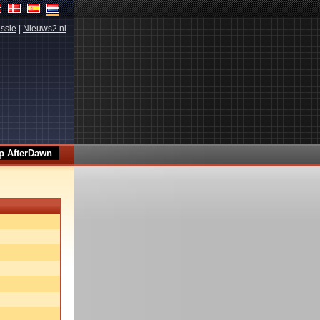
ssie
|
Nieuws2.nl