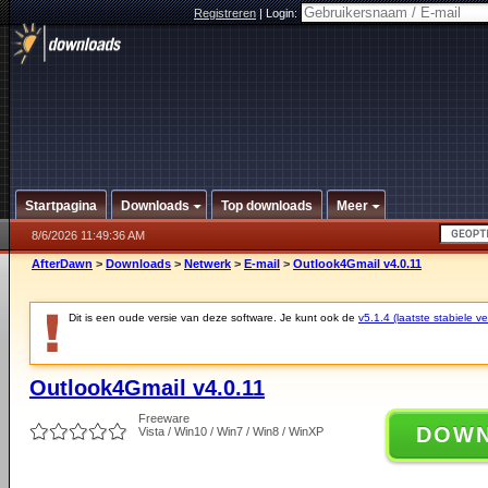
Registreren
|
Login:
Startpagina
Downloads
Top downloads
Meer
8/6/2026 11:49:36 AM
AfterDawn
>
Downloads
>
Netwerk
>
E-mail
>
Outlook4Gmail v4.0.11
Dit is een oude versie van deze software. Je kunt ook de
v5.1.4 (laatste stabiele ve
Outlook4Gmail v4.0.11
Freeware
DOW
Vista / Win10 / Win7 / Win8 / WinXP