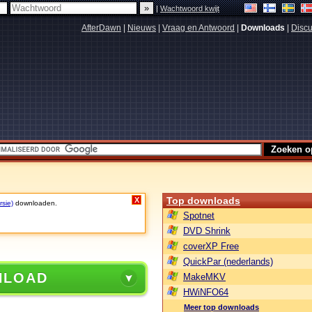
|
Wachtwoord kwijt
AfterDawn
|
Nieuws
|
Vraag en Antwoord
|
Downloads
|
Discu
Top downloads
X
rsie)
downloaden.
Spotnet
DVD Shrink
coverXP Free
QuickPar (nederlands)
NLOAD
MakeMKV
HWiNFO64
Meer top downloads