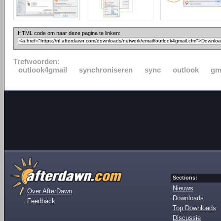
HTML code om naar deze pagina te linken:
Trefwoorden:
outlook4gmail
synchroniseren
sync
outlook
gm
Sections:
Nieuws
Over AfterDawn
Downloads
Feedback
Top Downloads
Discussie