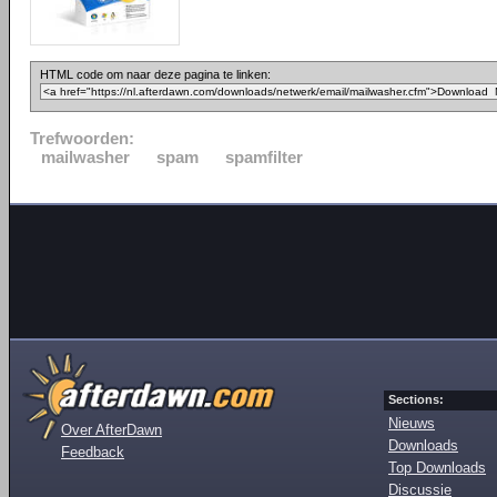
HTML code om naar deze pagina te linken:
Trefwoorden:
mailwasher
spam
spamfilter
Sections:
Nieuws
Over AfterDawn
Downloads
Feedback
Top Downloads
Discussie