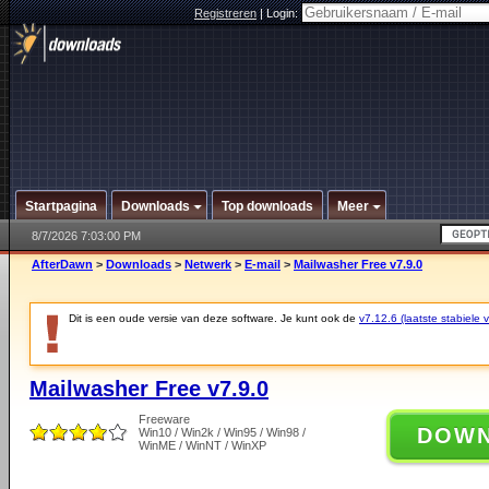
Registreren
|
Login:
Startpagina
Downloads
Top downloads
Meer
8/7/2026 7:03:00 PM
AfterDawn
>
Downloads
>
Netwerk
>
E-mail
>
Mailwasher Free v7.9.0
Dit is een oude versie van deze software. Je kunt ook de
v7.12.6 (laatste stabiele v
Mailwasher Free v7.9.0
Freeware
DOW
Win10 / Win2k / Win95 / Win98 /
WinME / WinNT / WinXP