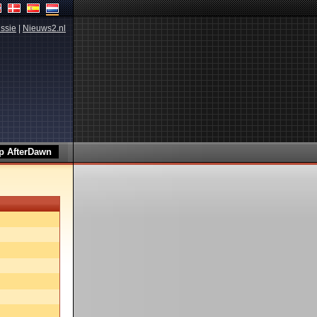
ssie
|
Nieuws2.nl