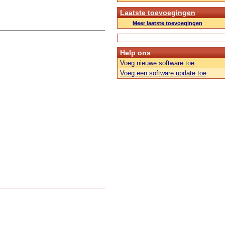
Laatste toevoegingen
Meer laatste toevoegingen
Help ons
Voeg nieuwe software toe
Voeg een software update toe