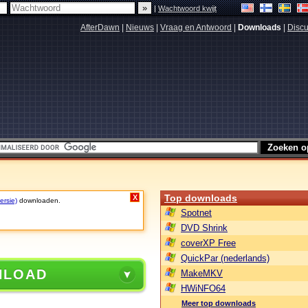
|
Wachtwoord kwijt
AfterDawn
|
Nieuws
|
Vraag en Antwoord
|
Downloads
|
Discu
Top downloads
X
ersie)
downloaden.
Spotnet
DVD Shrink
coverXP Free
QuickPar (nederlands)
NLOAD
MakeMKV
HWiNFO64
Meer top downloads