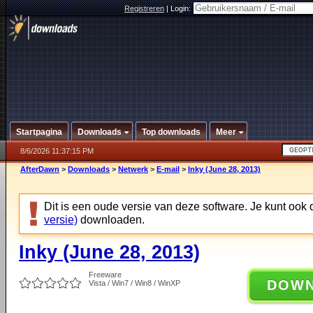
Registreren
|
Login:
Startpagina
Downloads
Top downloads
Meer
8/6/2026 11:37:15 PM
AfterDawn
>
Downloads
>
Netwerk
>
E-mail
>
Inky (June 28, 2013)
Dit is een oude versie van deze software. Je kunt ook
versie)
downloaden.
Inky (June 28, 2013)
Freeware
DOW
Vista / Win7 / Win8 / WinXP