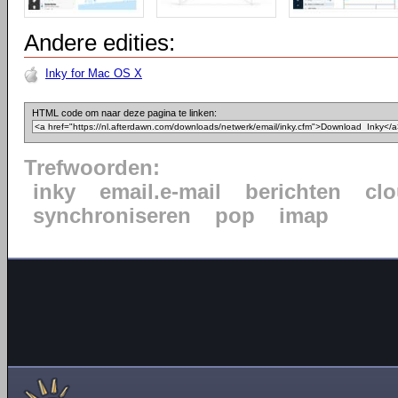
Andere edities:
Inky for Mac OS X
HTML code om naar deze pagina te linken:
Trefwoorden:
inky
email.e-mail
berichten
cl
synchroniseren
pop
imap