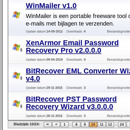
WinMailer v1.0
WinMailer is een portable freeware tool
e-mails met bijlagen te verzenden.
Update datum:
14-09-2012
Downloads :
4
Bestandsgrootte
XenArmor Email Password
Recovery Pro v2.0.0.0
Update datum:
09-04-2019
Downloads :
4
Bestandsgrootte
BitRecover EML Converter Wi
v4.0
Update datum:
29-11-2016
Downloads :
3
Bestandsgrootte
BitRecover PST Password
Recovery Wizard v3.0.0.0
Update datum:
28-11-2016
Downloads :
3
Bestandsgrootte
Bladzijde 10/24:
...
...
1
8
9
10
11
12
24