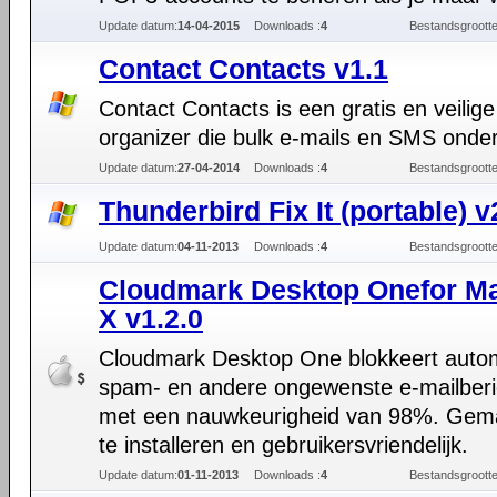
Update datum:
14-04-2015
Downloads :
4
Bestandsgrootte
Contact Contacts v1.1
Contact Contacts is een gratis en veilige
organizer die bulk e-mails en SMS onder
Update datum:
27-04-2014
Downloads :
4
Bestandsgrootte
Thunderbird Fix It (portable) v
Update datum:
04-11-2013
Downloads :
4
Bestandsgrootte
Cloudmark Desktop Onefor M
X v1.2.0
Cloudmark Desktop One blokkeert auto
spam- en andere ongewenste e-mailberi
met een nauwkeurigheid van 98%. Gema
te installeren en gebruikersvriendelijk.
Update datum:
01-11-2013
Downloads :
4
Bestandsgrootte