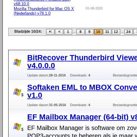
v68.10.0
Mozilla Thunderbird for Mac OS X
01-08-2020
(Nederlands) v78.1.0
Bladzijde 10/24:
...
...
1
8
9
10
11
12
24
BitRecover Thunderbird View
v4.0.0.0
Update datum:
28-11-2016
Downloads :
4
Bestandsgrootte
Softaken EML to MBOX Conve
v1.0
Update datum:
31-05-2016
Downloads :
4
Bestandsgrootte
EF Mailbox Manager (64-bit) v
EF Mailbox Manager is software om zov
POP3-accounts te beheren als je maar wi