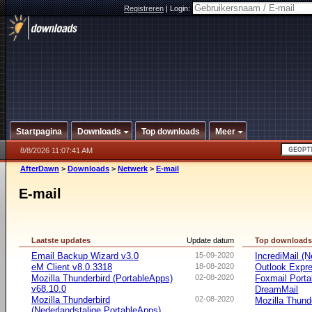
Registreren
|
Login:
Startpagina
Downloads
Top downloads
Meer
8/8/2026 11:07:41 AM
AfterDawn
>
Downloads
>
Netwerk
>
E-mail
E-mail
Laatste updates
Update datum
Top download
Email Backup Wizard v3.0
15-09-2020
IncrediMail (N
eM Client v8.0.3318
18-08-2020
Outlook Expr
Mozilla Thunderbird (PortableApps)
02-08-2020
Foxmail Porta
v68.10.0
DreamMail
Mozilla Thunderbird
02-08-2020
Mozilla Thund
(Nederlandstalige PortableApps)