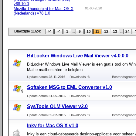
v68.10.0
Mozilla Thunderbird for Mac OS X
01-08-2020
(Nederlands) v78.1.0
Bladzijde 11/24:
...
...
1
9
10
11
12
13
24
BitLocker Windows Live Mail Viewer v4.0.0.0
BitLocker Windows Live Mail Viewer is een gratis tool om Wi
Mail e-mailberichten te bekijken.
Update datum:
28-11-2016
Downloads :
3
Bestandsgrootte
Softaken MSG to EML Converter v1.0
Update datum:
31-05-2016
Downloads :
3
Bestandsgrootte
SysTools OLM Viewer v2.0
Update datum:
05-02-2015
Downloads :
3
Bestandsgrootte
Inky for Mac OS X v1.0
Inky is een cloud-gebaseerde desktop-applicatie voor beheer v