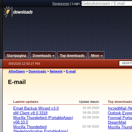
Registreren
|
Login:
Startpagina
Downloads
Top downloads
Meer
8/9/2026 12:50:27 PM
AfterDawn
>
Downloads
>
Netwerk
>
E-mail
E-mail
Laatste updates
Update datum
Top download
Email Backup Wizard v3.0
15-09-2020
IncrediMail (N
eM Client v8.0.3318
18-08-2020
Outlook Expr
Mozilla Thunderbird (PortableApps)
02-08-2020
Foxmail Porta
v68.10.0
DreamMail
Mozilla Thunderbird
02-08-2020
Mozilla Thund
(Nederlandstalige PortableApps)