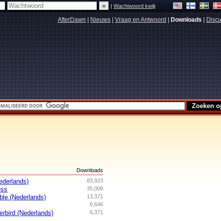
|
Wachtwoord kwijt
AfterDawn
|
Nieuws
|
Vraag en Antwoord
|
Downloads
|
Discu
s
Downloads
ederlands)
83,923
ess
35,008
ble (Nederlands)
13,371
6,646
erbird (Nederlands)
6,371