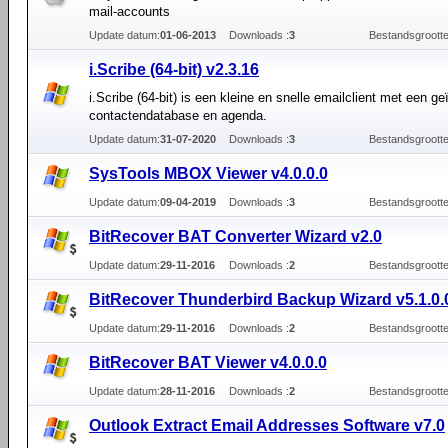
mail-accounts
Update datum:
01-06-2013
Downloads :
3
Bestandsgrootte
i.Scribe (64-bit) v2.3.16
i.Scribe (64-bit) is een kleine en snelle emailclient met een g
contactendatabase en agenda.
Update datum:
31-07-2020
Downloads :
3
Bestandsgrootte
SysTools MBOX Viewer v4.0.0.0
Update datum:
09-04-2019
Downloads :
3
Bestandsgrootte
BitRecover BAT Converter Wizard v2.0
Update datum:
29-11-2016
Downloads :
2
Bestandsgrootte
BitRecover Thunderbird Backup Wizard v5.1.0.
Update datum:
29-11-2016
Downloads :
2
Bestandsgrootte
BitRecover BAT Viewer v4.0.0.0
Update datum:
28-11-2016
Downloads :
2
Bestandsgrootte
Outlook Extract Email Addresses Software v7.0