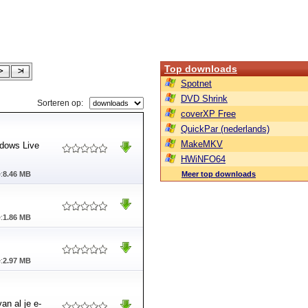
Top downloads
Spotnet
DVD Shrink
Sorteren op:
coverXP Free
QuickPar (nederlands)
MakeMKV
ndows Live
HWiNFO64
:
8.46 MB
Meer top downloads
:
1.86 MB
:
2.97 MB
an al je e-