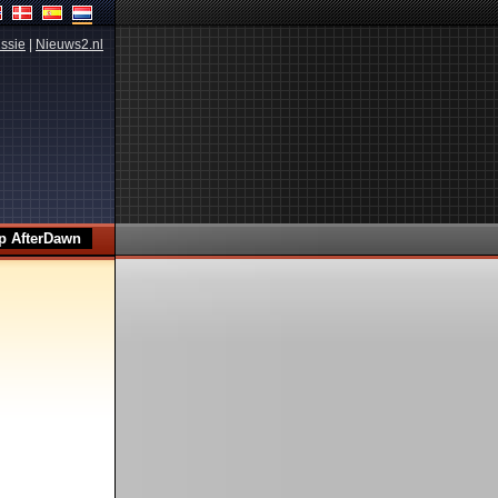
ssie
|
Nieuws2.nl