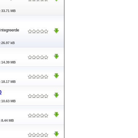
:
33.71 MB
eïntegreerde
:
26.97 kB
:
14.39 MB
:
18.17 MB
0
:
10.63 MB
:
8.44 MB