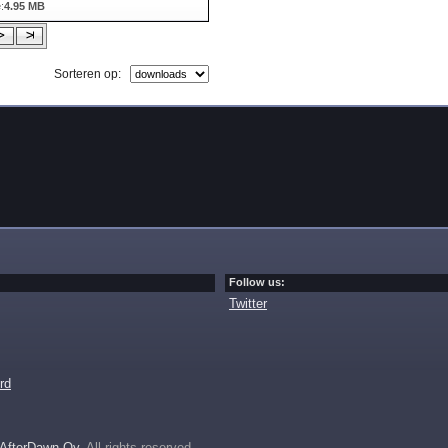
:
4.95 MB
Sorteren op:
Follow us:
Twitter
rd
AfterDawn Oy
. All rights reserved