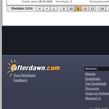
Update datum:
28-11-2016
Downloads :
2
Bestandsgrootte
Bladzijde 11/24:
...
...
1
9
10
11
12
13
24
Sections:
Nieuws
Over AfterDawn
Downloads
Feedback
Top Downloads
Discussie
Vraag en Antwoo
Nieuws2.nl
© 1999-2026